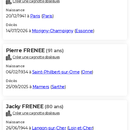
Créer une cagnotte obsèques
City break
Voyage de noces
Climat
Destinations
Voyage nature
Forum
+
PHOTO
Naissance
20/12/1941 à
Paris
(
Paris
)
GUIDES D'ACHAT
Décès
14/07/2026 à
Morigny-Champigny
(
Essonne
)
BONS PLANS
CARTE DE VOEUX
Pierre FRENEE
(91 ans)
Carte Bonne année
Carte Pâques
Carte de Noël
Carte Saint-Valentin
Carte d'anniversaire
DICTIONNAIRE
Créer une cagnotte obsèques
Biographies
Expressions
Dictionnaire
Citations
Proverbes
PROGRAMME TV
Naissance
06/02/1934 à
Saint-Philbert-sur-Orne
(
Orne
)
COPAINS D'AVANT
Décès
25/09/2025 à
Mamers
(
Sarthe
)
Se connecter
Collèges
Universités
Service militaire
S'inscrire
Lycées
Primaires
Entreprises
Avis de recherche
AVIS DE DÉCÈS
FORUM
Jacky FRENEE
(80 ans)
Lifestyle
Sport
Television
Cinema
Bricolage
Culture
Auto
Voyage
Créer une cagnotte obsèques
Naissance
26/06/1944 à
Langon-sur-Cher
(
Loir-et-Cher
)