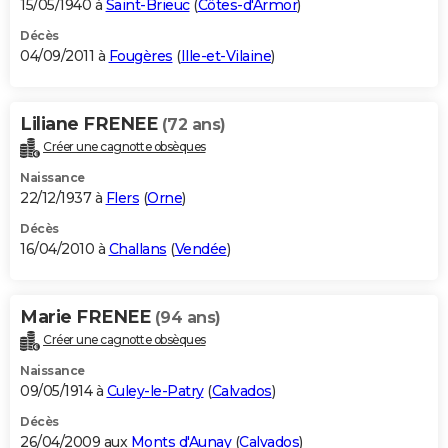
15/05/1940 à
Saint-Brieuc
(
Côtes-d'Armor
)
Décès
04/09/2011 à
Fougères
(
Ille-et-Vilaine
)
Liliane FRENEE
(72 ans)
Créer une cagnotte obsèques
Naissance
22/12/1937 à
Flers
(
Orne
)
Décès
16/04/2010 à
Challans
(
Vendée
)
Marie FRENEE
(94 ans)
Créer une cagnotte obsèques
Naissance
09/05/1914 à
Culey-le-Patry
(
Calvados
)
Décès
26/04/2009 aux
Monts d'Aunay
(
Calvados
)