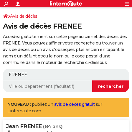
ACTUALITÉS
Connexion
S'inscrire
Avis de décès
Rechercher
Société
Education
Villes
Politique
Faits Divers
Monde
+
SPORT
Avis de décès FRENEE
Football
Cyclisme
Forum
Coupe du monde 2026
Tennis
Rugby
CULTURE
Accédez gratuitement sur cette page au carnet des décès des
TNT
Cinéma
Musique
Programme TV
Streaming
Sorties cinéma
+
FRENEE. Vous pouvez affiner votre recherche ou trouver un
FINANCE
avis de décès ou un avis d'obsèques plus ancien en tapant le
Impôts
Immobilier
Banque
Crédit
Retraite
Epargne
Risques naturels par ville
Assurance
AUTO
nom d'un défunt et/ou le nom ou le code postal d'une
commune dans le moteur de recherche ci-dessous.
Réserver un essai
Berlines
Forum auto
Essais
Citadines
SUV
+
HIGH-TECH
Meilleur smartphone
Ordinateurs
Guide high-tech
Mobiles
Internet
Jeux vidéo
+
BRICOLAGE
Aménagement intérieur
Cuisine
Jardinage
+
Forum
Extérieur
Salle de bains
Rangement
WEEK-END
Escapades
Expositions
Week-end nature
Guides de France
Patrimoine
Musées
+
LIFESTYLE
NOUVEAU :
publiez un
avis de décès gratuit
sur
Linternaute.com
Bien-être
Mode
+
Art de vivre
Loisirs
Modes de vie
SANTE
Jean FRENEE
Guide de la santé
Médicaments
+
Alimentation
Maladies
Sommeil
(84 ans)
VOYAGE