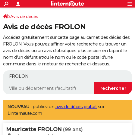
ACTUALITÉS
Connexion
S'inscrire
Avis de décès
Rechercher
Société
Education
Villes
Politique
Faits Divers
Monde
+
SPORT
Avis de décès FROLON
Football
Cyclisme
Forum
Coupe du monde 2026
Tennis
Rugby
CULTURE
Accédez gratuitement sur cette page au carnet des décès des
TNT
Cinéma
Musique
Programme TV
Streaming
Sorties cinéma
+
FROLON. Vous pouvez affiner votre recherche ou trouver un
FINANCE
avis de décès ou un avis d'obsèques plus ancien en tapant le
Impôts
Immobilier
Banque
Crédit
Retraite
Epargne
Risques naturels par ville
Assurance
AUTO
nom d'un défunt et/ou le nom ou le code postal d'une
commune dans le moteur de recherche ci-dessous.
Réserver un essai
Berlines
Forum auto
Essais
Citadines
SUV
+
HIGH-TECH
Meilleur smartphone
Ordinateurs
Guide high-tech
Mobiles
Internet
Jeux vidéo
+
BRICOLAGE
Aménagement intérieur
Cuisine
Jardinage
+
Forum
Extérieur
Salle de bains
Rangement
WEEK-END
Escapades
Expositions
Week-end nature
Guides de France
Patrimoine
Musées
+
LIFESTYLE
NOUVEAU :
publiez un
avis de décès gratuit
sur
Linternaute.com
Bien-être
Mode
+
Art de vivre
Loisirs
Modes de vie
SANTE
Mauricette FROLON
Guide de la santé
Médicaments
+
Alimentation
Maladies
Sommeil
(99 ans)
VOYAGE