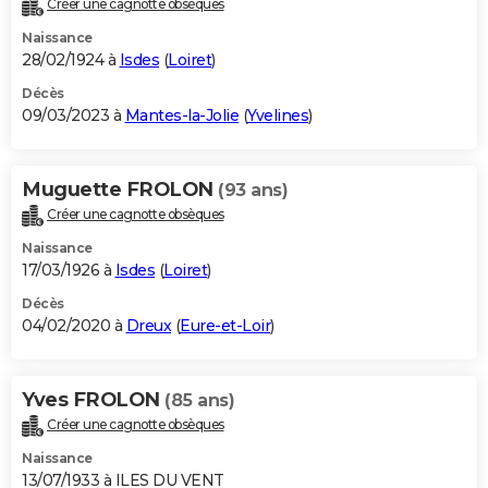
Créer une cagnotte obsèques
City break
Voyage de noces
Climat
Destinations
Voyage nature
Forum
+
PHOTO
Naissance
28/02/1924 à
Isdes
(
Loiret
)
GUIDES D'ACHAT
Décès
09/03/2023 à
Mantes-la-Jolie
(
Yvelines
)
BONS PLANS
CARTE DE VOEUX
Muguette FROLON
(93 ans)
Carte Bonne année
Carte Pâques
Carte de Noël
Carte Saint-Valentin
Carte d'anniversaire
DICTIONNAIRE
Créer une cagnotte obsèques
Biographies
Expressions
Dictionnaire
Citations
Proverbes
PROGRAMME TV
Naissance
17/03/1926 à
Isdes
(
Loiret
)
COPAINS D'AVANT
Décès
04/02/2020 à
Dreux
(
Eure-et-Loir
)
Se connecter
Collèges
Universités
Service militaire
S'inscrire
Lycées
Primaires
Entreprises
Avis de recherche
AVIS DE DÉCÈS
FORUM
Yves FROLON
(85 ans)
Lifestyle
Sport
Television
Cinema
Bricolage
Culture
Auto
Voyage
Créer une cagnotte obsèques
Naissance
13/07/1933 à ILES DU VENT