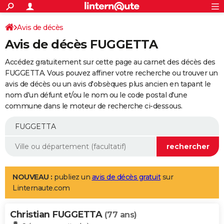
ACTUALITÉS
Connexion
S'inscrire
Avis de décès
Rechercher
Société
Education
Villes
Politique
Faits Divers
Monde
+
SPORT
Avis de décès FUGGETTA
Football
Cyclisme
Forum
Coupe du monde 2026
Tennis
Rugby
CULTURE
Accédez gratuitement sur cette page au carnet des décès des
TNT
Cinéma
Musique
Programme TV
Streaming
Sorties cinéma
+
FUGGETTA. Vous pouvez affiner votre recherche ou trouver un
FINANCE
avis de décès ou un avis d'obsèques plus ancien en tapant le
Impôts
Immobilier
Banque
Crédit
Retraite
Epargne
Risques naturels par ville
Assurance
AUTO
nom d'un défunt et/ou le nom ou le code postal d'une
commune dans le moteur de recherche ci-dessous.
Réserver un essai
Berlines
Forum auto
Essais
Citadines
SUV
+
HIGH-TECH
Meilleur smartphone
Ordinateurs
Guide high-tech
Mobiles
Internet
Jeux vidéo
+
BRICOLAGE
Aménagement intérieur
Cuisine
Jardinage
+
Forum
Extérieur
Salle de bains
Rangement
WEEK-END
Escapades
Expositions
Week-end nature
Guides de France
Patrimoine
Musées
+
LIFESTYLE
NOUVEAU :
publiez un
avis de décès gratuit
sur
Linternaute.com
Bien-être
Mode
+
Art de vivre
Loisirs
Modes de vie
SANTE
Christian FUGGETTA
Guide de la santé
Médicaments
+
Alimentation
Maladies
Sommeil
(77 ans)
VOYAGE