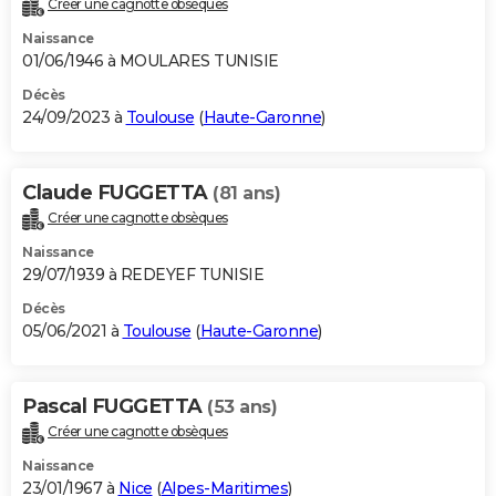
Créer une cagnotte obsèques
City break
Voyage de noces
Climat
Destinations
Voyage nature
Forum
+
PHOTO
Naissance
01/06/1946 à MOULARES TUNISIE
GUIDES D'ACHAT
Décès
24/09/2023 à
Toulouse
(
Haute-Garonne
)
BONS PLANS
CARTE DE VOEUX
Claude FUGGETTA
(81 ans)
Carte Bonne année
Carte Pâques
Carte de Noël
Carte Saint-Valentin
Carte d'anniversaire
DICTIONNAIRE
Créer une cagnotte obsèques
Biographies
Expressions
Dictionnaire
Citations
Proverbes
PROGRAMME TV
Naissance
29/07/1939 à REDEYEF TUNISIE
COPAINS D'AVANT
Décès
05/06/2021 à
Toulouse
(
Haute-Garonne
)
Se connecter
Collèges
Universités
Service militaire
S'inscrire
Lycées
Primaires
Entreprises
Avis de recherche
AVIS DE DÉCÈS
FORUM
Pascal FUGGETTA
(53 ans)
Lifestyle
Sport
Television
Cinema
Bricolage
Culture
Auto
Voyage
Créer une cagnotte obsèques
Naissance
23/01/1967 à
Nice
(
Alpes-Maritimes
)