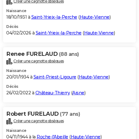
Créer une cagnotte obsèques
City break
Voyage de noces
Climat
Destinations
Voyage nature
Forum
+
PHOTO
Naissance
18/10/1931 à
Saint-Yrieix-la-Perche
(
Haute-Vienne
)
GUIDES D'ACHAT
Décès
04/02/2026 à
Saint-Yrieix-la-Perche
(
Haute-Vienne
)
BONS PLANS
CARTE DE VOEUX
Renee FURELAUD
(88 ans)
Carte Bonne année
Carte Pâques
Carte de Noël
Carte Saint-Valentin
Carte d'anniversaire
DICTIONNAIRE
Créer une cagnotte obsèques
Biographies
Expressions
Dictionnaire
Citations
Proverbes
PROGRAMME TV
Naissance
20/01/1934 à
Saint-Priest-Ligoure
(
Haute-Vienne
)
COPAINS D'AVANT
Décès
26/02/2022 à
Château-Thierry
(
Aisne
)
Se connecter
Collèges
Universités
Service militaire
S'inscrire
Lycées
Primaires
Entreprises
Avis de recherche
AVIS DE DÉCÈS
FORUM
Robert FURELAUD
(77 ans)
Lifestyle
Sport
Television
Cinema
Bricolage
Culture
Auto
Voyage
Créer une cagnotte obsèques
Naissance
04/11/1944 à la
Roche-l'Abeille
(
Haute-Vienne
)