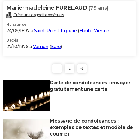
Marie-madeleine FURELAUD
(79 ans)
Créer une cagnotte obsèques
Naissance
24/09/1897 à
Saint-Priest-Ligoure
(
Haute-Vienne
)
Décès
27/10/1976 à
Vernon
(
Eure
)
1
2
Carte de condoléances : envoyer
gratuitement une carte
Message de condoléances :
exemples de textes et modèle de
courrier