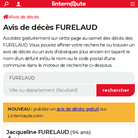
ACTUALITÉS
Connexion
S'inscrire
Avis de décès
Rechercher
Société
Education
Villes
Politique
Faits Divers
Monde
+
SPORT
Avis de décès FURELAUD
Football
Cyclisme
Forum
Coupe du monde 2026
Tennis
Rugby
CULTURE
Accédez gratuitement sur cette page au carnet des décès des
TNT
Cinéma
Musique
Programme TV
Streaming
Sorties cinéma
+
FURELAUD. Vous pouvez affiner votre recherche ou trouver un
FINANCE
avis de décès ou un avis d'obsèques plus ancien en tapant le
Impôts
Immobilier
Banque
Crédit
Retraite
Epargne
Risques naturels par ville
Assurance
AUTO
nom d'un défunt et/ou le nom ou le code postal d'une
commune dans le moteur de recherche ci-dessous.
Réserver un essai
Berlines
Forum auto
Essais
Citadines
SUV
+
HIGH-TECH
Meilleur smartphone
Ordinateurs
Guide high-tech
Mobiles
Internet
Jeux vidéo
+
BRICOLAGE
Aménagement intérieur
Cuisine
Jardinage
+
Forum
Extérieur
Salle de bains
Rangement
WEEK-END
Escapades
Expositions
Week-end nature
Guides de France
Patrimoine
Musées
+
LIFESTYLE
NOUVEAU :
publiez un
avis de décès gratuit
sur
Linternaute.com
Bien-être
Mode
+
Art de vivre
Loisirs
Modes de vie
SANTE
Jacqueline FURELAUD
Guide de la santé
Médicaments
+
Alimentation
Maladies
Sommeil
(94 ans)
VOYAGE