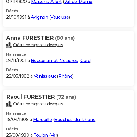
01/11/1920 à
Maisons-Alfort
(
Val-de-Marne
)
Décès
21/10/1991 à
Avignon
(
Vaucluse
)
Anna FURESTIER
(80 ans)
Créer une cagnotte obsèques
Naissance
24/11/1901 à
Boucoiran-et-Nozières
(
Gard
)
Décès
22/03/1982 à
Vénissieux
(
Rhône
)
Raoul FURESTIER
(72 ans)
Créer une cagnotte obsèques
Naissance
18/04/1908 à
Marseille
(
Bouches-du-Rhône
)
Décès
25/08/1980 à
Toulon
(
Var
)