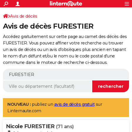
ACTUALITÉS
Connexion
S'inscrire
Avis de décès
Rechercher
Société
Education
Villes
Politique
Faits Divers
Monde
+
SPORT
Avis de décès FURESTIER
Football
Cyclisme
Forum
Coupe du monde 2026
Tennis
Rugby
CULTURE
Accédez gratuitement sur cette page au carnet des décès des
TNT
Cinéma
Musique
Programme TV
Streaming
Sorties cinéma
+
FURESTIER. Vous pouvez affiner votre recherche ou trouver
FINANCE
un avis de décès ou un avis d'obsèques plus ancien en tapant
Impôts
Immobilier
Banque
Crédit
Retraite
Epargne
Risques naturels par ville
Assurance
AUTO
le nom d'un défunt et/ou le nom ou le code postal d'une
commune dans le moteur de recherche ci-dessous.
Réserver un essai
Berlines
Forum auto
Essais
Citadines
SUV
+
HIGH-TECH
Meilleur smartphone
Ordinateurs
Guide high-tech
Mobiles
Internet
Jeux vidéo
+
BRICOLAGE
Aménagement intérieur
Cuisine
Jardinage
+
Forum
Extérieur
Salle de bains
Rangement
WEEK-END
Escapades
Expositions
Week-end nature
Guides de France
Patrimoine
Musées
+
LIFESTYLE
NOUVEAU :
publiez un
avis de décès gratuit
sur
Linternaute.com
Bien-être
Mode
+
Art de vivre
Loisirs
Modes de vie
SANTE
Nicole FURESTIER
Guide de la santé
Médicaments
+
Alimentation
Maladies
Sommeil
(71 ans)
VOYAGE