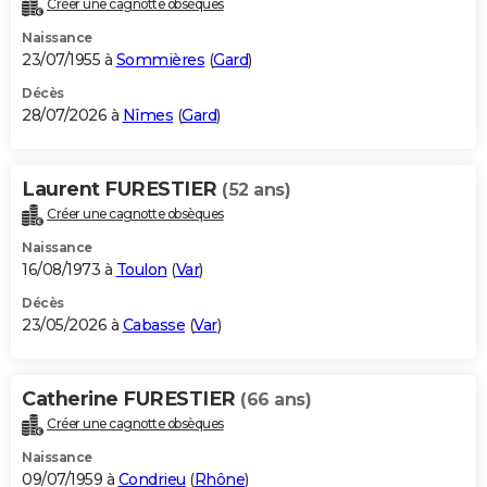
Créer une cagnotte obsèques
City break
Voyage de noces
Climat
Destinations
Voyage nature
Forum
+
PHOTO
Naissance
23/07/1955 à
Sommières
(
Gard
)
GUIDES D'ACHAT
Décès
28/07/2026 à
Nîmes
(
Gard
)
BONS PLANS
CARTE DE VOEUX
Laurent FURESTIER
(52 ans)
Carte Bonne année
Carte Pâques
Carte de Noël
Carte Saint-Valentin
Carte d'anniversaire
DICTIONNAIRE
Créer une cagnotte obsèques
Biographies
Expressions
Dictionnaire
Citations
Proverbes
PROGRAMME TV
Naissance
16/08/1973 à
Toulon
(
Var
)
COPAINS D'AVANT
Décès
23/05/2026 à
Cabasse
(
Var
)
Se connecter
Collèges
Universités
Service militaire
S'inscrire
Lycées
Primaires
Entreprises
Avis de recherche
AVIS DE DÉCÈS
FORUM
Catherine FURESTIER
(66 ans)
Lifestyle
Sport
Television
Cinema
Bricolage
Culture
Auto
Voyage
Créer une cagnotte obsèques
Naissance
09/07/1959 à
Condrieu
(
Rhône
)