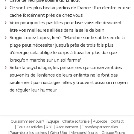
Carte de l'éclipse solaire du 12 août
Ce sont les plus beaux jardins de France : l'un d'entre eux se
cache forcément près de chez vous
Voici pourquoi les pastilles pour lave-vaisselle devraient
être vos meilleures alliées dans la salle de bain
Sergio Lopez Lopez, kiné : "Marcher sur le sable sec de la
plage peut nécessiter jusqu'à près de trois fois plus
d'énergie, cela oblige le corps à travailler plus dur que
lorsqu'on marche sur un sol ferme"
Selon la psychologie, les personnes qui conservent des
souvenirs de l'enfance de leurs enfants ne le font pas
seulement par nostalgie : elles y trouvent aussi un moyen
de réguler leur humeur
Qui sommes-nous ?
Equipe
Charte éditoriale
Publicité
Contact
Tous les articles
RSS
Recrutement
Données personnelles
Paramétrer les cookies
Gérer Utiq
Mentions légales
Groupe Figaro