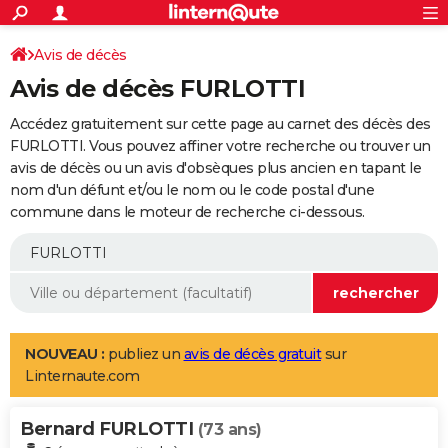
ACTUALITÉS
Connexion
S'inscrire
Avis de décès
Rechercher
Société
Education
Villes
Politique
Faits Divers
Monde
+
SPORT
Avis de décès FURLOTTI
Football
Cyclisme
Forum
Coupe du monde 2026
Tennis
Rugby
CULTURE
Accédez gratuitement sur cette page au carnet des décès des
TNT
Cinéma
Musique
Programme TV
Streaming
Sorties cinéma
+
FURLOTTI. Vous pouvez affiner votre recherche ou trouver un
FINANCE
avis de décès ou un avis d'obsèques plus ancien en tapant le
Impôts
Immobilier
Banque
Crédit
Retraite
Epargne
Risques naturels par ville
Assurance
AUTO
nom d'un défunt et/ou le nom ou le code postal d'une
commune dans le moteur de recherche ci-dessous.
Réserver un essai
Berlines
Forum auto
Essais
Citadines
SUV
+
HIGH-TECH
Meilleur smartphone
Ordinateurs
Guide high-tech
Mobiles
Internet
Jeux vidéo
+
BRICOLAGE
Aménagement intérieur
Cuisine
Jardinage
+
Forum
Extérieur
Salle de bains
Rangement
WEEK-END
Escapades
Expositions
Week-end nature
Guides de France
Patrimoine
Musées
+
LIFESTYLE
NOUVEAU :
publiez un
avis de décès gratuit
sur
Linternaute.com
Bien-être
Mode
+
Art de vivre
Loisirs
Modes de vie
SANTE
Bernard FURLOTTI
Guide de la santé
Médicaments
+
Alimentation
Maladies
Sommeil
(73 ans)
VOYAGE