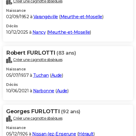
Créer une cagnotte obsèques
City break
Voyage de noces
Climat
Destinations
Voyage nature
Forum
+
PHOTO
Naissance
02/09/1952 à
Varangéville
(
Meurthe-et-Moselle
)
GUIDES D'ACHAT
Décès
10/12/2025 à
Nancy
(
Meurthe-et-Moselle
)
BONS PLANS
CARTE DE VOEUX
Robert FURLOTTI
(83 ans)
Carte Bonne année
Carte Pâques
Carte de Noël
Carte Saint-Valentin
Carte d'anniversaire
DICTIONNAIRE
Créer une cagnotte obsèques
Biographies
Expressions
Dictionnaire
Citations
Proverbes
PROGRAMME TV
Naissance
05/07/1937 à
Tuchan
(
Aude
)
COPAINS D'AVANT
Décès
10/06/2021 à
Narbonne
(
Aude
)
Se connecter
Collèges
Universités
Service militaire
S'inscrire
Lycées
Primaires
Entreprises
Avis de recherche
AVIS DE DÉCÈS
FORUM
Georges FURLOTTI
(92 ans)
Lifestyle
Sport
Television
Cinema
Bricolage
Culture
Auto
Voyage
Créer une cagnotte obsèques
Naissance
05/12/1926 à
Nissan-lez-Enserune
(
Hérault
)