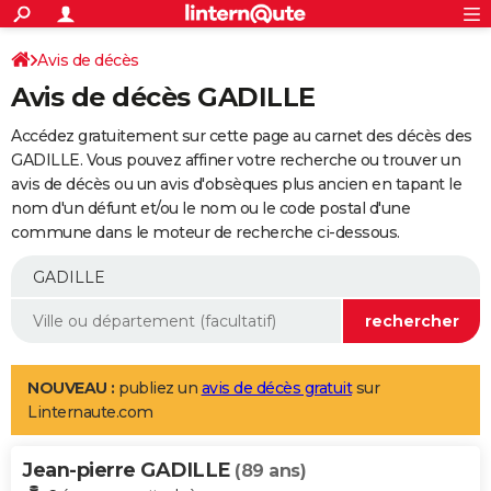
ACTUALITÉS
Connexion
S'inscrire
Avis de décès
Rechercher
Société
Education
Villes
Politique
Faits Divers
Monde
+
SPORT
Avis de décès GADILLE
Football
Cyclisme
Forum
Coupe du monde 2026
Tennis
Rugby
CULTURE
Accédez gratuitement sur cette page au carnet des décès des
TNT
Cinéma
Musique
Programme TV
Streaming
Sorties cinéma
+
GADILLE. Vous pouvez affiner votre recherche ou trouver un
FINANCE
avis de décès ou un avis d'obsèques plus ancien en tapant le
Impôts
Immobilier
Banque
Crédit
Retraite
Epargne
Risques naturels par ville
Assurance
AUTO
nom d'un défunt et/ou le nom ou le code postal d'une
commune dans le moteur de recherche ci-dessous.
Réserver un essai
Berlines
Forum auto
Essais
Citadines
SUV
+
HIGH-TECH
Meilleur smartphone
Ordinateurs
Guide high-tech
Mobiles
Internet
Jeux vidéo
+
BRICOLAGE
Aménagement intérieur
Cuisine
Jardinage
+
Forum
Extérieur
Salle de bains
Rangement
WEEK-END
Escapades
Expositions
Week-end nature
Guides de France
Patrimoine
Musées
+
LIFESTYLE
NOUVEAU :
publiez un
avis de décès gratuit
sur
Linternaute.com
Bien-être
Mode
+
Art de vivre
Loisirs
Modes de vie
SANTE
Jean-pierre GADILLE
Guide de la santé
Médicaments
+
Alimentation
Maladies
Sommeil
(89 ans)
VOYAGE