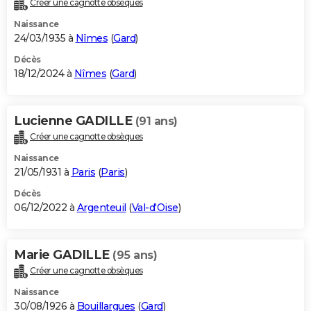
Créer une cagnotte obsèques
City break
Voyage de noces
Climat
Destinations
Voyage nature
Forum
+
PHOTO
Naissance
24/03/1935 à
Nîmes
(
Gard
)
GUIDES D'ACHAT
Décès
18/12/2024 à
Nîmes
(
Gard
)
BONS PLANS
CARTE DE VOEUX
Lucienne GADILLE
(91 ans)
Carte Bonne année
Carte Pâques
Carte de Noël
Carte Saint-Valentin
Carte d'anniversaire
DICTIONNAIRE
Créer une cagnotte obsèques
Biographies
Expressions
Dictionnaire
Citations
Proverbes
PROGRAMME TV
Naissance
21/05/1931 à
Paris
(
Paris
)
COPAINS D'AVANT
Décès
06/12/2022 à
Argenteuil
(
Val-d'Oise
)
Se connecter
Collèges
Universités
Service militaire
S'inscrire
Lycées
Primaires
Entreprises
Avis de recherche
AVIS DE DÉCÈS
FORUM
Marie GADILLE
(95 ans)
Lifestyle
Sport
Television
Cinema
Bricolage
Culture
Auto
Voyage
Créer une cagnotte obsèques
Naissance
30/08/1926 à
Bouillargues
(
Gard
)