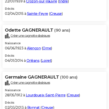
22/01/1939 à
Crozon-sur-Vauvre
(
Indre
)
Décès
02/04/2015 à
Sainte-Feyre
(
Creuse
)
Odette GAGNERAULT
(90 ans)
Créer une cagnotte obsèques
Naissance
06/06/1923 à
Alençon
(
Orne
)
Décès
04/01/2014 à
Orléans
(
Loiret
)
Germaine GAGNERAULT
(100 ans)
Créer une cagnotte obsèques
Naissance
28/05/1912 à
Lourdoueix-Saint-Pierre
(
Creuse
)
Décès
02/03/2013 à
Bonnat
(
Creuse
)