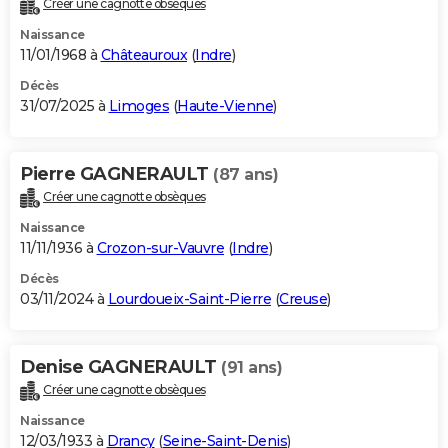
Créer une cagnotte obsèques
City break
Voyage de noces
Climat
Destinations
Voyage nature
Forum
+
PHOTO
Naissance
11/01/1968 à
Châteauroux
(
Indre
)
GUIDES D'ACHAT
Décès
31/07/2025 à
Limoges
(
Haute-Vienne
)
BONS PLANS
CARTE DE VOEUX
Pierre GAGNERAULT
(87 ans)
Carte Bonne année
Carte Pâques
Carte de Noël
Carte Saint-Valentin
Carte d'anniversaire
DICTIONNAIRE
Créer une cagnotte obsèques
Biographies
Expressions
Dictionnaire
Citations
Proverbes
PROGRAMME TV
Naissance
11/11/1936 à
Crozon-sur-Vauvre
(
Indre
)
COPAINS D'AVANT
Décès
03/11/2024 à
Lourdoueix-Saint-Pierre
(
Creuse
)
Se connecter
Collèges
Universités
Service militaire
S'inscrire
Lycées
Primaires
Entreprises
Avis de recherche
AVIS DE DÉCÈS
FORUM
Denise GAGNERAULT
(91 ans)
Lifestyle
Sport
Television
Cinema
Bricolage
Culture
Auto
Voyage
Créer une cagnotte obsèques
Naissance
12/03/1933 à
Drancy
(
Seine-Saint-Denis
)