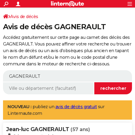
ACTUALITÉS
Connexion
S'inscrire
Avis de décès
Rechercher
Société
Education
Villes
Politique
Faits Divers
Monde
+
SPORT
Avis de décès GAGNERAULT
Football
Cyclisme
Forum
Coupe du monde 2026
Tennis
Rugby
CULTURE
Accédez gratuitement sur cette page au carnet des décès des
TNT
Cinéma
Musique
Programme TV
Streaming
Sorties cinéma
+
GAGNERAULT. Vous pouvez affiner votre recherche ou trouver
FINANCE
un avis de décès ou un avis d'obsèques plus ancien en tapant
Impôts
Immobilier
Banque
Crédit
Retraite
Epargne
Risques naturels par ville
Assurance
AUTO
le nom d'un défunt et/ou le nom ou le code postal d'une
commune dans le moteur de recherche ci-dessous.
Réserver un essai
Berlines
Forum auto
Essais
Citadines
SUV
+
HIGH-TECH
Meilleur smartphone
Ordinateurs
Guide high-tech
Mobiles
Internet
Jeux vidéo
+
BRICOLAGE
Aménagement intérieur
Cuisine
Jardinage
+
Forum
Extérieur
Salle de bains
Rangement
WEEK-END
Escapades
Expositions
Week-end nature
Guides de France
Patrimoine
Musées
+
LIFESTYLE
NOUVEAU :
publiez un
avis de décès gratuit
sur
Linternaute.com
Bien-être
Mode
+
Art de vivre
Loisirs
Modes de vie
SANTE
Jean-luc GAGNERAULT
Guide de la santé
Médicaments
+
Alimentation
Maladies
Sommeil
(57 ans)
VOYAGE