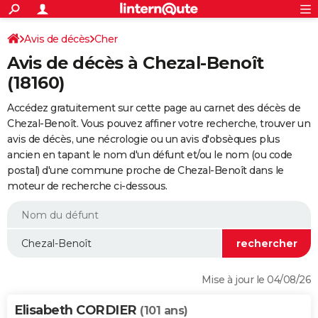
ACTUALITÉS
Connexion
S'inscrire
Avis de décès
Cher
Rechercher
Société
Education
Villes
Politique
Faits Divers
Monde
+
SPORT
Avis de décès à Chezal-Benoît
Football
Cyclisme
Forum
Coupe du monde 2026
Tennis
Rugby
CULTURE
(18160)
TNT
Cinéma
Musique
Programme TV
Streaming
Sorties cinéma
+
FINANCE
Accédez gratuitement sur cette page au carnet des décès de
Chezal-Benoît. Vous pouvez affiner votre recherche, trouver un
Impôts
Immobilier
Banque
Crédit
Retraite
Epargne
Risques naturels par ville
Assurance
AUTO
avis de décès, une nécrologie ou un avis d'obsèques plus
ancien en tapant le nom d'un défunt et/ou le nom (ou code
Réserver un essai
Berlines
Forum auto
Essais
Citadines
SUV
+
HIGH-TECH
postal) d'une commune proche de Chezal-Benoît dans le
moteur de recherche ci-dessous.
Meilleur smartphone
Ordinateurs
Guide high-tech
Mobiles
Internet
Jeux vidéo
+
BRICOLAGE
Aménagement intérieur
Cuisine
Jardinage
+
Forum
Extérieur
Salle de bains
Rangement
WEEK-END
Escapades
Expositions
Week-end nature
Guides de France
Patrimoine
Musées
+
LIFESTYLE
Bien-être
Mode
+
Art de vivre
Loisirs
Modes de vie
SANTE
Mise à jour le 04/08/26
Guide de la santé
Médicaments
+
Alimentation
Maladies
Sommeil
VOYAGE
Elisabeth CORDIER
(101 ans)