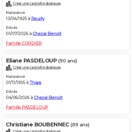
Créer une cagnotte obsèques
City break
Voyage de noces
Climat
Destinations
Voyage nature
Forum
+
PHOTO
Naissance
13/04/1925 à
Reuilly
GUIDES D'ACHAT
Décès
BONS PLANS
01/07/2026 à
Chezal-Benoît
CARTE DE VOEUX
Famille CORDIER
Carte Bonne année
Carte Pâques
Carte de Noël
Carte Saint-Valentin
Carte d'anniversaire
DICTIONNAIRE
Eliane PASDELOUP
(90 ans)
Biographies
Expressions
Dictionnaire
Citations
Proverbes
PROGRAMME TV
Créer une cagnotte obsèques
Naissance
COPAINS D'AVANT
01/11/1935 à
Thiais
Se connecter
Collèges
Universités
Service militaire
S'inscrire
Lycées
Primaires
Entreprises
Avis de recherche
AVIS DE DÉCÈS
Décès
04/06/2026 à
Chezal-Benoît
FORUM
Famille PASDELOUP
Lifestyle
Sport
Television
Cinema
Bricolage
Culture
Auto
Voyage
Christiane BOUBENNEC
(89 ans)
Créer une cagnotte obsèques