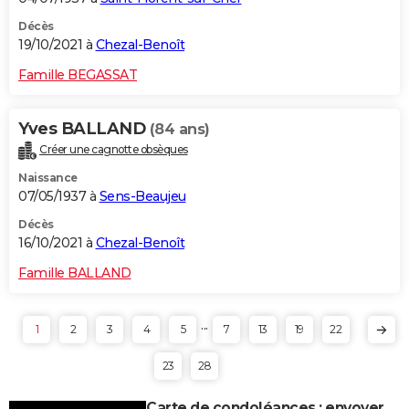
Décès
19/10/2021 à
Chezal-Benoît
Famille BEGASSAT
Yves BALLAND
(84 ans)
Créer une cagnotte obsèques
Naissance
07/05/1937 à
Sens-Beaujeu
Décès
16/10/2021 à
Chezal-Benoît
Famille BALLAND
...
1
2
3
4
5
7
13
19
22
23
28
Carte de condoléances : envoyer