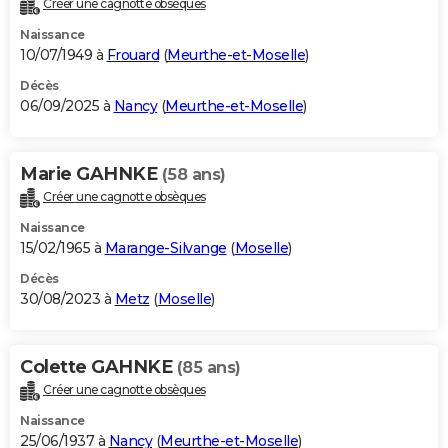
Créer une cagnotte obsèques
City break
Voyage de noces
Climat
Destinations
Voyage nature
Forum
+
PHOTO
Naissance
10/07/1949 à
Frouard
(
Meurthe-et-Moselle
)
GUIDES D'ACHAT
Décès
06/09/2025 à
Nancy
(
Meurthe-et-Moselle
)
BONS PLANS
CARTE DE VOEUX
Marie GAHNKE
(58 ans)
Carte Bonne année
Carte Pâques
Carte de Noël
Carte Saint-Valentin
Carte d'anniversaire
DICTIONNAIRE
Créer une cagnotte obsèques
Biographies
Expressions
Dictionnaire
Citations
Proverbes
PROGRAMME TV
Naissance
15/02/1965 à
Marange-Silvange
(
Moselle
)
COPAINS D'AVANT
Décès
30/08/2023 à
Metz
(
Moselle
)
Se connecter
Collèges
Universités
Service militaire
S'inscrire
Lycées
Primaires
Entreprises
Avis de recherche
AVIS DE DÉCÈS
FORUM
Colette GAHNKE
(85 ans)
Lifestyle
Sport
Television
Cinema
Bricolage
Culture
Auto
Voyage
Créer une cagnotte obsèques
Naissance
25/06/1937 à
Nancy
(
Meurthe-et-Moselle
)