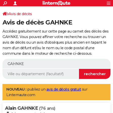
ACTUALITÉS
Connexion
S'inscrire
Avis de décès
Rechercher
Société
Education
Villes
Politique
Faits Divers
Monde
+
SPORT
Avis de décès GAHNKE
Football
Cyclisme
Forum
Coupe du monde 2026
Tennis
Rugby
CULTURE
Accédez gratuitement sur cette page au carnet des décès des
TNT
Cinéma
Musique
Programme TV
Streaming
Sorties cinéma
+
GAHNKE. Vous pouvez affiner votre recherche ou trouver un
FINANCE
avis de décès ou un avis d'obsèques plus ancien en tapant le
Impôts
Immobilier
Banque
Crédit
Retraite
Epargne
Risques naturels par ville
Assurance
AUTO
nom d'un défunt et/ou le nom ou le code postal d'une
commune dans le moteur de recherche ci-dessous.
Réserver un essai
Berlines
Forum auto
Essais
Citadines
SUV
+
HIGH-TECH
Meilleur smartphone
Ordinateurs
Guide high-tech
Mobiles
Internet
Jeux vidéo
+
BRICOLAGE
Aménagement intérieur
Cuisine
Jardinage
+
Forum
Extérieur
Salle de bains
Rangement
WEEK-END
Escapades
Expositions
Week-end nature
Guides de France
Patrimoine
Musées
+
LIFESTYLE
NOUVEAU :
publiez un
avis de décès gratuit
sur
Linternaute.com
Bien-être
Mode
+
Art de vivre
Loisirs
Modes de vie
SANTE
Alain GAHNKE
Guide de la santé
Médicaments
+
Alimentation
Maladies
Sommeil
(76 ans)
VOYAGE