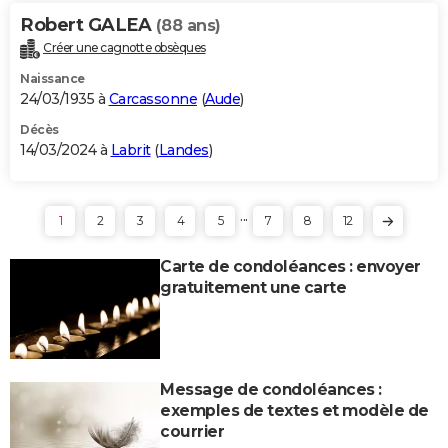
Robert GALEA
(88 ans)
Créer une cagnotte obsèques
Naissance
24/03/1935 à
Carcassonne
(
Aude
)
Décès
14/03/2024 à
Labrit
(
Landes
)
...
1
2
3
4
5
7
8
12
Carte de condoléances : envoyer
gratuitement une carte
Message de condoléances :
exemples de textes et modèle de
courrier