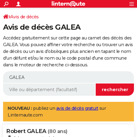
ACTUALITÉS
Connexion
S'inscrire
Avis de décès
Rechercher
Société
Education
Villes
Politique
Faits Divers
Monde
+
SPORT
Avis de décès GALEA
Football
Cyclisme
Forum
Coupe du monde 2026
Tennis
Rugby
CULTURE
Accédez gratuitement sur cette page au carnet des décès des
TNT
Cinéma
Musique
Programme TV
Streaming
Sorties cinéma
+
GALEA. Vous pouvez affiner votre recherche ou trouver un avis
FINANCE
de décès ou un avis d'obsèques plus ancien en tapant le nom
Impôts
Immobilier
Banque
Crédit
Retraite
Epargne
Risques naturels par ville
Assurance
AUTO
d'un défunt et/ou le nom ou le code postal d'une commune
dans le moteur de recherche ci-dessous.
Réserver un essai
Berlines
Forum auto
Essais
Citadines
SUV
+
HIGH-TECH
Meilleur smartphone
Ordinateurs
Guide high-tech
Mobiles
Internet
Jeux vidéo
+
BRICOLAGE
Aménagement intérieur
Cuisine
Jardinage
+
Forum
Extérieur
Salle de bains
Rangement
WEEK-END
Escapades
Expositions
Week-end nature
Guides de France
Patrimoine
Musées
+
LIFESTYLE
NOUVEAU :
publiez un
avis de décès gratuit
sur
Linternaute.com
Bien-être
Mode
+
Art de vivre
Loisirs
Modes de vie
SANTE
Robert GALEA
Guide de la santé
Médicaments
+
Alimentation
Maladies
Sommeil
(80 ans)
VOYAGE