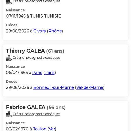
Créer une cagnotte obsèques
City break
Voyage de noces
Climat
Destinations
Voyage nature
Forum
+
PHOTO
Naissance
07/11/1945 à TUNIS TUNISIE
GUIDES D'ACHAT
Décès
29/06/2026 à
Givors
(
Rhône
)
BONS PLANS
CARTE DE VOEUX
Thierry GALEA
(61 ans)
Carte Bonne année
Carte Pâques
Carte de Noël
Carte Saint-Valentin
Carte d'anniversaire
DICTIONNAIRE
Créer une cagnotte obsèques
Biographies
Expressions
Dictionnaire
Citations
Proverbes
PROGRAMME TV
Naissance
06/04/1965 à
Paris
(
Paris
)
COPAINS D'AVANT
Décès
29/06/2026 à
Bonneuil-sur-Marne
(
Val-de-Marne
)
Se connecter
Collèges
Universités
Service militaire
S'inscrire
Lycées
Primaires
Entreprises
Avis de recherche
AVIS DE DÉCÈS
FORUM
Fabrice GALEA
(56 ans)
Lifestyle
Sport
Television
Cinema
Bricolage
Culture
Auto
Voyage
Créer une cagnotte obsèques
Naissance
03/02/1970 à
Toulon
(
Var
)