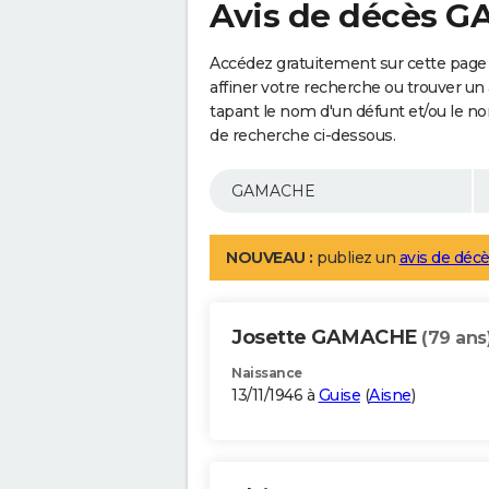
Avis de décès 
Accédez gratuitement sur cette pag
affiner votre recherche ou trouver un
tapant le nom d'un défunt et/ou le 
de recherche ci-dessous.
NOUVEAU :
publiez un
avis de décè
Josette GAMACHE
(79 ans
Naissance
13/11/1946 à
Guise
(
Aisne
)