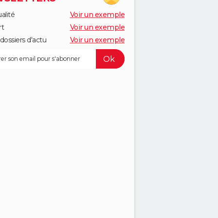
alité
Voir un exemple
rt
Voir un exemple
dossiers d'actu
Voir un exemple