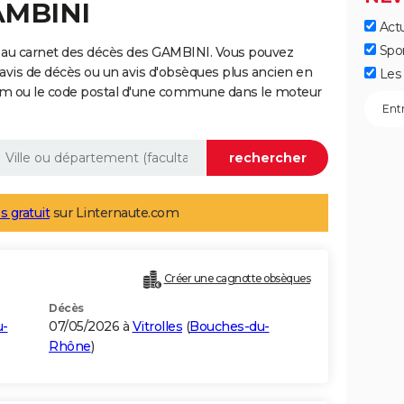
AMBINI
Actu
Spo
 au carnet des décès des GAMBINI. Vous pouvez
 avis de décès ou un avis d'obsèques plus ancien en
Les 
nom ou le code postal d'une commune dans le moteur
s gratuit
sur Linternaute.com
Créer une cagnotte obsèques
Décès
u-
07/05/2026 à
Vitrolles
(
Bouches-du-
Rhône
)