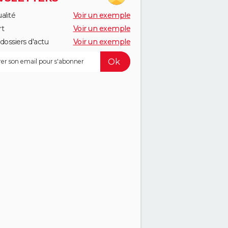
alité
Voir un exemple
rt
Voir un exemple
dossiers d'actu
Voir un exemple