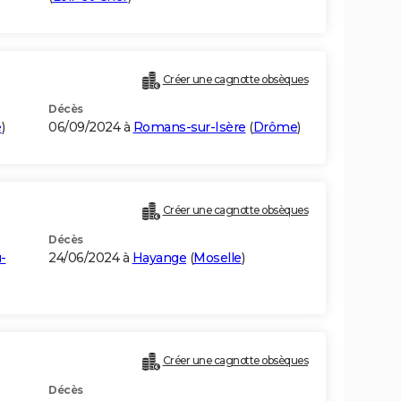
Créer une cagnotte obsèques
Décès
e
)
06/09/2024 à
Romans-sur-Isère
(
Drôme
)
Créer une cagnotte obsèques
Décès
-
24/06/2024 à
Hayange
(
Moselle
)
Créer une cagnotte obsèques
Décès