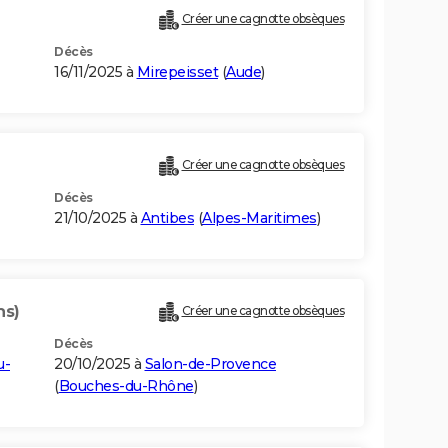
Créer une cagnotte obsèques
Décès
16/11/2025 à
Mirepeisset
(
Aude
)
Créer une cagnotte obsèques
Décès
21/10/2025 à
Antibes
(
Alpes-Maritimes
)
ns)
Créer une cagnotte obsèques
Décès
u-
20/10/2025 à
Salon-de-Provence
(
Bouches-du-Rhône
)