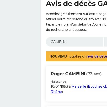
Avis de décès G
Accédez gratuitement sur cette page
affiner votre recherche ou trouver un
tapant le nom d'un défunt et/ou le 
de recherche ci-dessous.
NOUVEAU :
publiez un
avis de décè
Roger GAMBINI
(73 ans)
Naissance
10/04/1953 à
Marseille
(
Bouches-d
Rhône
)