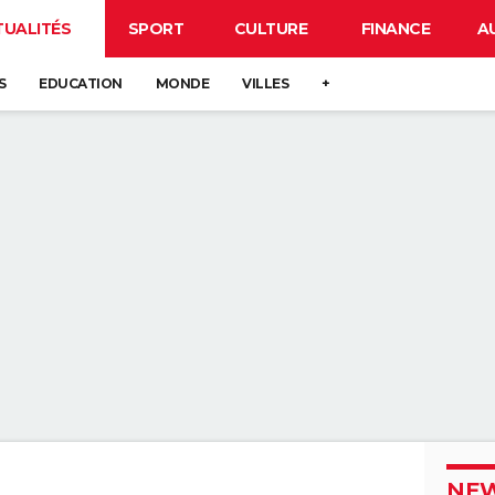
TUALITÉS
SPORT
CULTURE
FINANCE
A
S
EDUCATION
MONDE
VILLES
+
NEW