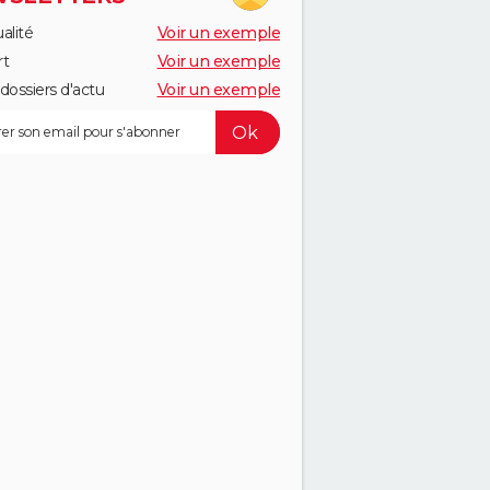
alité
Voir un exemple
rt
Voir un exemple
dossiers d'actu
Voir un exemple