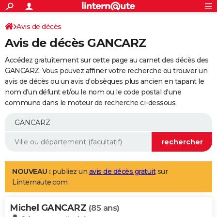
ACTUALITÉS
Connexion
S'inscrire
Avis de décès
Rechercher
Société
Education
Villes
Politique
Faits Divers
Monde
+
SPORT
Avis de décès GANCARZ
Football
Cyclisme
Forum
Coupe du monde 2026
Tennis
Rugby
CULTURE
Accédez gratuitement sur cette page au carnet des décès des
TNT
Cinéma
Musique
Programme TV
Streaming
Sorties cinéma
+
GANCARZ. Vous pouvez affiner votre recherche ou trouver un
FINANCE
avis de décès ou un avis d'obsèques plus ancien en tapant le
Impôts
Immobilier
Banque
Crédit
Retraite
Epargne
Risques naturels par ville
Assurance
AUTO
nom d'un défunt et/ou le nom ou le code postal d'une
commune dans le moteur de recherche ci-dessous.
Réserver un essai
Berlines
Forum auto
Essais
Citadines
SUV
+
HIGH-TECH
Meilleur smartphone
Ordinateurs
Guide high-tech
Mobiles
Internet
Jeux vidéo
+
BRICOLAGE
Aménagement intérieur
Cuisine
Jardinage
+
Forum
Extérieur
Salle de bains
Rangement
WEEK-END
Escapades
Expositions
Week-end nature
Guides de France
Patrimoine
Musées
+
LIFESTYLE
NOUVEAU :
publiez un
avis de décès gratuit
sur
Linternaute.com
Bien-être
Mode
+
Art de vivre
Loisirs
Modes de vie
SANTE
Michel GANCARZ
Guide de la santé
Médicaments
+
Alimentation
Maladies
Sommeil
(85 ans)
VOYAGE