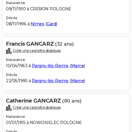
Naissance
09/11/1910 à CREBON POLOGNE
Décès
08/11/1996 à
Nîmes
(
Gard
)
Francis GANCARZ
(32 ans)
Créer une cagnotte obsèques
Naissance
10/04/1963 à
Pargny-lès-Reims
(
Marne
)
Décès
22/05/1995 à
Pargny-lès-Reims
(
Marne
)
Catherine GANCARZ
(80 ans)
Créer une cagnotte obsèques
Naissance
01/01/1915 à NOWOSIELEC POLOGNE
Décès