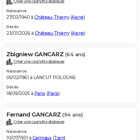
Créer une cagnotte obsèques
City break
Voyage de noces
Climat
Destinations
Voyage nature
Forum
+
PHOTO
Naissance
27/03/1940 à
Château-Thierry
(
Aisne
)
GUIDES D'ACHAT
Décès
23/01/2026 à
Château-Thierry
(
Aisne
)
BONS PLANS
CARTE DE VOEUX
Zbigniew GANCARZ
(64 ans)
Carte Bonne année
Carte Pâques
Carte de Noël
Carte Saint-Valentin
Carte d'anniversaire
DICTIONNAIRE
Créer une cagnotte obsèques
Biographies
Expressions
Dictionnaire
Citations
Proverbes
PROGRAMME TV
Naissance
05/02/1961 à LANCUT POLOGNE
COPAINS D'AVANT
Décès
18/09/2025 à
Paris
(
Paris
)
Se connecter
Collèges
Universités
Service militaire
S'inscrire
Lycées
Primaires
Entreprises
Avis de recherche
AVIS DE DÉCÈS
FORUM
Fernand GANCARZ
(94 ans)
Lifestyle
Sport
Television
Cinema
Bricolage
Culture
Auto
Voyage
Créer une cagnotte obsèques
Naissance
10/07/1931 à
Carmaux
(
Tarn
)