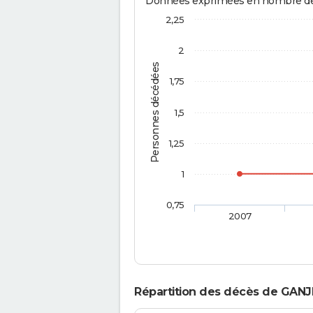
Données exprimées en nombre de d
2,25
2
Personnes décédées
1,75
1,5
1,25
1
0,75
2007
Répartition des décès de GANJ