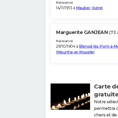
Naissance
14/11/1913 à
Maubec
(
Isère
)
Marguerite GANJEAN
(73 
Naissance
29/10/1904 à
Blénod-lès-Pont-à-
(
Meurthe-et-Moselle
)
Carte d
gratuit
Notre sélec
permettra 
chers et de