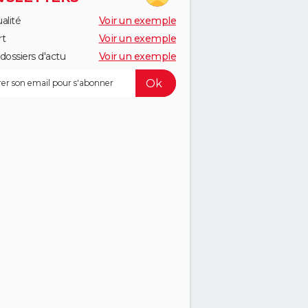
alité
Voir un exemple
rt
Voir un exemple
dossiers d'actu
Voir un exemple