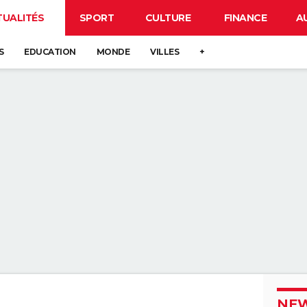
TUALITÉS
SPORT
CULTURE
FINANCE
A
S
EDUCATION
MONDE
VILLES
+
NEW