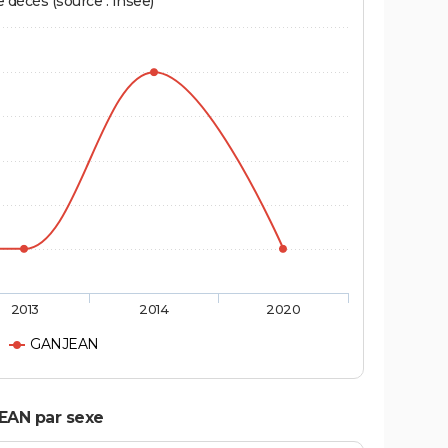
écès (source : Insee)
2013
2014
2020
GANJEAN
EAN par sexe