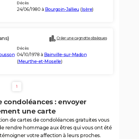
Décès
24/06/1980 à
Bourgoin-Jallieu
(
Isère
)
ans)
Créer une cagnotte obsèques
Décès
Mousson
04/10/1978 à
Bainville-sur-Madon
(
Meurthe-et-Moselle
)
1
e condoléances : envoyer
ement une carte
tion de cartes de condoléances gratuites vous
de rendre hommage aux êtres qui vous ont été
 témoigner votre affection à leurs proches.