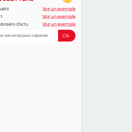
alité
Voir un exemple
rt
Voir un exemple
dossiers d'actu
Voir un exemple