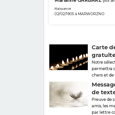
Marianne GARBARZ
(85 an
Naissance
02/02/1905 à MARWORZNO
Carte d
gratuit
Notre sélec
permettra 
chers et de
Message
de text
Preuve de 
amis, les m
par lettre 