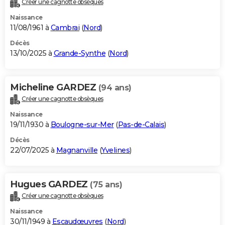
Créer une cagnotte obsèques
City break
Voyage de noces
Climat
Destinations
Voyage nature
Forum
+
PHOTO
Naissance
11/08/1961 à
Cambrai
(
Nord
)
GUIDES D'ACHAT
Décès
13/10/2025 à
Grande-Synthe
(
Nord
)
BONS PLANS
CARTE DE VOEUX
Micheline GARDEZ
(94 ans)
Carte Bonne année
Carte Pâques
Carte de Noël
Carte Saint-Valentin
Carte d'anniversaire
DICTIONNAIRE
Créer une cagnotte obsèques
Biographies
Expressions
Dictionnaire
Citations
Proverbes
PROGRAMME TV
Naissance
19/11/1930 à
Boulogne-sur-Mer
(
Pas-de-Calais
)
COPAINS D'AVANT
Décès
22/07/2025 à
Magnanville
(
Yvelines
)
Se connecter
Collèges
Universités
Service militaire
S'inscrire
Lycées
Primaires
Entreprises
Avis de recherche
AVIS DE DÉCÈS
FORUM
Hugues GARDEZ
(75 ans)
Lifestyle
Sport
Television
Cinema
Bricolage
Culture
Auto
Voyage
Créer une cagnotte obsèques
Naissance
30/11/1949 à
Escaudœuvres
(
Nord
)