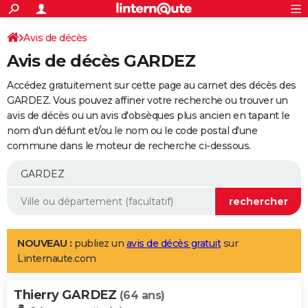
ACTUALITÉS
Connexion
S'inscrire
Avis de décès
Rechercher
Société
Education
Villes
Politique
Faits Divers
Monde
+
SPORT
Avis de décès GARDEZ
Football
Cyclisme
Forum
Coupe du monde 2026
Tennis
Rugby
CULTURE
Accédez gratuitement sur cette page au carnet des décès des
TNT
Cinéma
Musique
Programme TV
Streaming
Sorties cinéma
+
GARDEZ. Vous pouvez affiner votre recherche ou trouver un
FINANCE
avis de décès ou un avis d'obsèques plus ancien en tapant le
Impôts
Immobilier
Banque
Crédit
Retraite
Epargne
Risques naturels par ville
Assurance
AUTO
nom d'un défunt et/ou le nom ou le code postal d'une
commune dans le moteur de recherche ci-dessous.
Réserver un essai
Berlines
Forum auto
Essais
Citadines
SUV
+
HIGH-TECH
Meilleur smartphone
Ordinateurs
Guide high-tech
Mobiles
Internet
Jeux vidéo
+
BRICOLAGE
Aménagement intérieur
Cuisine
Jardinage
+
Forum
Extérieur
Salle de bains
Rangement
WEEK-END
Escapades
Expositions
Week-end nature
Guides de France
Patrimoine
Musées
+
LIFESTYLE
NOUVEAU :
publiez un
avis de décès gratuit
sur
Linternaute.com
Bien-être
Mode
+
Art de vivre
Loisirs
Modes de vie
SANTE
Thierry GARDEZ
Guide de la santé
Médicaments
+
Alimentation
Maladies
Sommeil
(64 ans)
VOYAGE