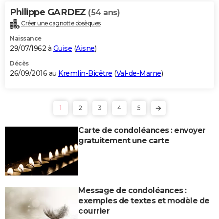
Philippe GARDEZ
(54 ans)
Créer une cagnotte obsèques
Naissance
29/07/1962 à
Guise
(
Aisne
)
Décès
26/09/2016 au
Kremlin-Bicêtre
(
Val-de-Marne
)
1
2
3
4
5
Carte de condoléances : envoyer
gratuitement une carte
Message de condoléances :
exemples de textes et modèle de
courrier