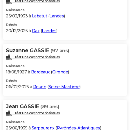
Créer une cagnotte obsèques
City break
Voyage de noces
Climat
Destinations
Voyage nature
Forum
+
PHOTO
Naissance
23/03/1933 à
Labatut
(
Landes
)
GUIDES D'ACHAT
Décès
20/12/2025 à
Dax
(
Landes
)
BONS PLANS
CARTE DE VOEUX
Suzanne GASSIE
(97 ans)
Carte Bonne année
Carte Pâques
Carte de Noël
Carte Saint-Valentin
Carte d'anniversaire
DICTIONNAIRE
Créer une cagnotte obsèques
Biographies
Expressions
Dictionnaire
Citations
Proverbes
PROGRAMME TV
Naissance
18/08/1927 à
Bordeaux
(
Gironde
)
COPAINS D'AVANT
Décès
06/02/2025 à
Rouen
(
Seine-Maritime
)
Se connecter
Collèges
Universités
Service militaire
S'inscrire
Lycées
Primaires
Entreprises
Avis de recherche
AVIS DE DÉCÈS
FORUM
Jean GASSIE
(89 ans)
Lifestyle
Sport
Television
Cinema
Bricolage
Culture
Auto
Voyage
Créer une cagnotte obsèques
Naissance
23/06/1935 à
Sarpourenx
(
Pyrénées-Atlantiques
)