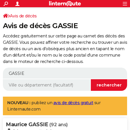
ACTUALITÉS
Connexion
S'inscrire
Avis de décès
Rechercher
Société
Education
Villes
Politique
Faits Divers
Monde
+
SPORT
Avis de décès GASSIE
Football
Cyclisme
Forum
Coupe du monde 2026
Tennis
Rugby
CULTURE
Accédez gratuitement sur cette page au carnet des décès des
TNT
Cinéma
Musique
Programme TV
Streaming
Sorties cinéma
+
GASSIE. Vous pouvez affiner votre recherche ou trouver un avis
FINANCE
de décès ou un avis d'obsèques plus ancien en tapant le nom
Impôts
Immobilier
Banque
Crédit
Retraite
Epargne
Risques naturels par ville
Assurance
AUTO
d'un défunt et/ou le nom ou le code postal d'une commune
dans le moteur de recherche ci-dessous.
Réserver un essai
Berlines
Forum auto
Essais
Citadines
SUV
+
HIGH-TECH
Meilleur smartphone
Ordinateurs
Guide high-tech
Mobiles
Internet
Jeux vidéo
+
BRICOLAGE
Aménagement intérieur
Cuisine
Jardinage
+
Forum
Extérieur
Salle de bains
Rangement
WEEK-END
Escapades
Expositions
Week-end nature
Guides de France
Patrimoine
Musées
+
LIFESTYLE
NOUVEAU :
publiez un
avis de décès gratuit
sur
Linternaute.com
Bien-être
Mode
+
Art de vivre
Loisirs
Modes de vie
SANTE
Maurice GASSIE
Guide de la santé
Médicaments
+
Alimentation
Maladies
Sommeil
(92 ans)
VOYAGE