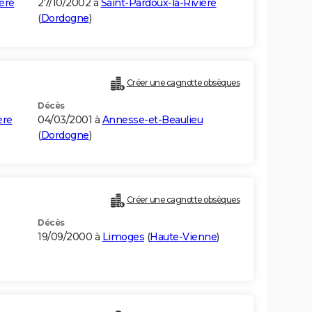
ère
27/10/2002 à
Saint-Pardoux-la-Rivière
(
Dordogne
)
Créer une cagnotte obsèques
Décès
ère
04/03/2001 à
Annesse-et-Beaulieu
(
Dordogne
)
Créer une cagnotte obsèques
Décès
19/09/2000 à
Limoges
(
Haute-Vienne
)