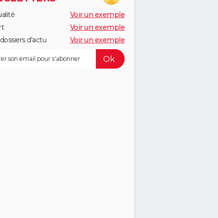
alité
Voir un exemple
rt
Voir un exemple
dossiers d'actu
Voir un exemple