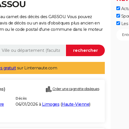
GASSOU
Actu
Spo
 au carnet des décès des GASSOU. Vous pouvez
 avis de décès ou un avis d'obsèques plus ancien en
Les 
nom ou le code postal d'une commune dans le moteur
s gratuit
sur Linternaute.com
ns)
Créer une cagnotte obsèques
Décès
re
06/01/2026 à
Limoges
(
Haute-Vienne
)