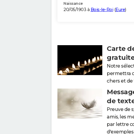
Naissance
20/05/1903 à
Bois-le-Roi
(
Eure
)
Carte d
gratuit
Notre sélec
permettra 
chers et de
Message
de text
Preuve de 
amis, les m
par lettre 
d'exemples 