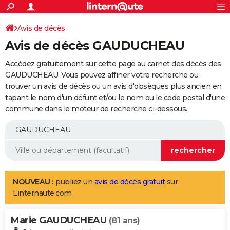
ACTUALITÉS
Connexion
S'inscrire
Avis de décès
Rechercher
Société
Education
Villes
Politique
Faits Divers
Monde
+
SPORT
Avis de décès GAUDUCHEAU
Football
Cyclisme
Forum
Coupe du monde 2026
Tennis
Rugby
CULTURE
Accédez gratuitement sur cette page au carnet des décès des
TNT
Cinéma
Musique
Programme TV
Streaming
Sorties cinéma
+
GAUDUCHEAU. Vous pouvez affiner votre recherche ou
FINANCE
trouver un avis de décès ou un avis d'obsèques plus ancien en
Impôts
Immobilier
Banque
Crédit
Retraite
Epargne
Risques naturels par ville
Assurance
AUTO
tapant le nom d'un défunt et/ou le nom ou le code postal d'une
commune dans le moteur de recherche ci-dessous.
Réserver un essai
Berlines
Forum auto
Essais
Citadines
SUV
+
HIGH-TECH
Meilleur smartphone
Ordinateurs
Guide high-tech
Mobiles
Internet
Jeux vidéo
+
BRICOLAGE
Aménagement intérieur
Cuisine
Jardinage
+
Forum
Extérieur
Salle de bains
Rangement
WEEK-END
Escapades
Expositions
Week-end nature
Guides de France
Patrimoine
Musées
+
LIFESTYLE
NOUVEAU :
publiez un
avis de décès gratuit
sur
Linternaute.com
Bien-être
Mode
+
Art de vivre
Loisirs
Modes de vie
SANTE
Marie GAUDUCHEAU
Guide de la santé
Médicaments
+
Alimentation
Maladies
Sommeil
(81 ans)
VOYAGE