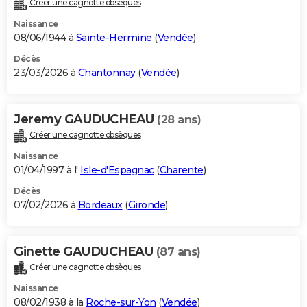
Créer une cagnotte obsèques
City break
Voyage de noces
Climat
Destinations
Voyage nature
Forum
+
PHOTO
Naissance
08/06/1944 à
Sainte-Hermine
(
Vendée
)
GUIDES D'ACHAT
Décès
23/03/2026 à
Chantonnay
(
Vendée
)
BONS PLANS
CARTE DE VOEUX
Jeremy GAUDUCHEAU
(28 ans)
Carte Bonne année
Carte Pâques
Carte de Noël
Carte Saint-Valentin
Carte d'anniversaire
DICTIONNAIRE
Créer une cagnotte obsèques
Biographies
Expressions
Dictionnaire
Citations
Proverbes
PROGRAMME TV
Naissance
01/04/1997 à l'
Isle-d'Espagnac
(
Charente
)
COPAINS D'AVANT
Décès
07/02/2026 à
Bordeaux
(
Gironde
)
Se connecter
Collèges
Universités
Service militaire
S'inscrire
Lycées
Primaires
Entreprises
Avis de recherche
AVIS DE DÉCÈS
FORUM
Ginette GAUDUCHEAU
(87 ans)
Lifestyle
Sport
Television
Cinema
Bricolage
Culture
Auto
Voyage
Créer une cagnotte obsèques
Naissance
08/02/1938 à la
Roche-sur-Yon
(
Vendée
)