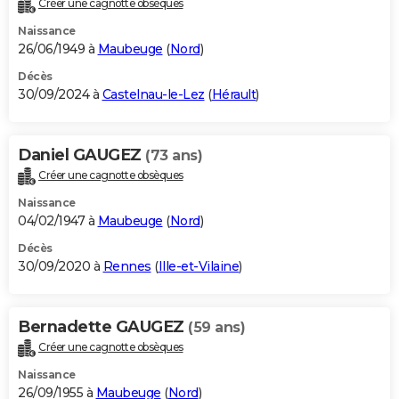
Créer une cagnotte obsèques
City break
Voyage de noces
Climat
Destinations
Voyage nature
Forum
+
PHOTO
Naissance
26/06/1949 à
Maubeuge
(
Nord
)
GUIDES D'ACHAT
Décès
30/09/2024 à
Castelnau-le-Lez
(
Hérault
)
BONS PLANS
CARTE DE VOEUX
Daniel GAUGEZ
(73 ans)
Carte Bonne année
Carte Pâques
Carte de Noël
Carte Saint-Valentin
Carte d'anniversaire
DICTIONNAIRE
Créer une cagnotte obsèques
Biographies
Expressions
Dictionnaire
Citations
Proverbes
PROGRAMME TV
Naissance
04/02/1947 à
Maubeuge
(
Nord
)
COPAINS D'AVANT
Décès
30/09/2020 à
Rennes
(
Ille-et-Vilaine
)
Se connecter
Collèges
Universités
Service militaire
S'inscrire
Lycées
Primaires
Entreprises
Avis de recherche
AVIS DE DÉCÈS
FORUM
Bernadette GAUGEZ
(59 ans)
Lifestyle
Sport
Television
Cinema
Bricolage
Culture
Auto
Voyage
Créer une cagnotte obsèques
Naissance
26/09/1955 à
Maubeuge
(
Nord
)