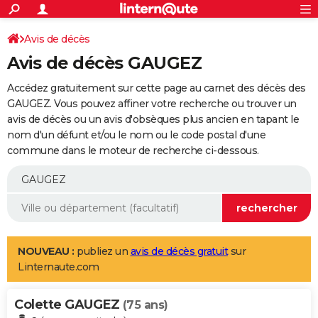
ACTUALITÉS
Connexion
S'inscrire
Avis de décès
Rechercher
Société
Education
Villes
Politique
Faits Divers
Monde
+
SPORT
Avis de décès GAUGEZ
Football
Cyclisme
Forum
Coupe du monde 2026
Tennis
Rugby
CULTURE
Accédez gratuitement sur cette page au carnet des décès des
TNT
Cinéma
Musique
Programme TV
Streaming
Sorties cinéma
+
GAUGEZ. Vous pouvez affiner votre recherche ou trouver un
FINANCE
avis de décès ou un avis d'obsèques plus ancien en tapant le
Impôts
Immobilier
Banque
Crédit
Retraite
Epargne
Risques naturels par ville
Assurance
AUTO
nom d'un défunt et/ou le nom ou le code postal d'une
commune dans le moteur de recherche ci-dessous.
Réserver un essai
Berlines
Forum auto
Essais
Citadines
SUV
+
HIGH-TECH
Meilleur smartphone
Ordinateurs
Guide high-tech
Mobiles
Internet
Jeux vidéo
+
BRICOLAGE
Aménagement intérieur
Cuisine
Jardinage
+
Forum
Extérieur
Salle de bains
Rangement
WEEK-END
Escapades
Expositions
Week-end nature
Guides de France
Patrimoine
Musées
+
LIFESTYLE
NOUVEAU :
publiez un
avis de décès gratuit
sur
Linternaute.com
Bien-être
Mode
+
Art de vivre
Loisirs
Modes de vie
SANTE
Colette GAUGEZ
Guide de la santé
Médicaments
+
Alimentation
Maladies
Sommeil
(75 ans)
VOYAGE