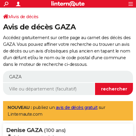
ACTUALITÉS
Connexion
S'inscrire
Avis de décès
Rechercher
Société
Education
Villes
Politique
Faits Divers
Monde
+
SPORT
Avis de décès GAZA
Football
Cyclisme
Forum
Coupe du monde 2026
Tennis
Rugby
CULTURE
Accédez gratuitement sur cette page au carnet des décès des
TNT
Cinéma
Musique
Programme TV
Streaming
Sorties cinéma
+
GAZA. Vous pouvez affiner votre recherche ou trouver un avis
FINANCE
de décès ou un avis d'obsèques plus ancien en tapant le nom
Impôts
Immobilier
Banque
Crédit
Retraite
Epargne
Risques naturels par ville
Assurance
AUTO
d'un défunt et/ou le nom ou le code postal d'une commune
dans le moteur de recherche ci-dessous.
Réserver un essai
Berlines
Forum auto
Essais
Citadines
SUV
+
HIGH-TECH
Meilleur smartphone
Ordinateurs
Guide high-tech
Mobiles
Internet
Jeux vidéo
+
BRICOLAGE
Aménagement intérieur
Cuisine
Jardinage
+
Forum
Extérieur
Salle de bains
Rangement
WEEK-END
Escapades
Expositions
Week-end nature
Guides de France
Patrimoine
Musées
+
LIFESTYLE
NOUVEAU :
publiez un
avis de décès gratuit
sur
Linternaute.com
Bien-être
Mode
+
Art de vivre
Loisirs
Modes de vie
SANTE
Denise GAZA
Guide de la santé
Médicaments
+
Alimentation
Maladies
Sommeil
(100 ans)
VOYAGE