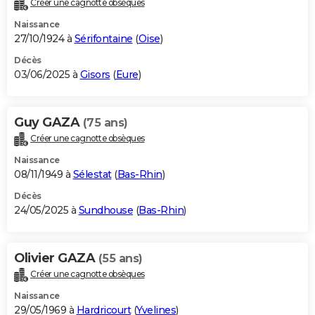
Créer une cagnotte obsèques
City break
Voyage de noces
Climat
Destinations
Voyage nature
Forum
+
PHOTO
Naissance
27/10/1924 à
Sérifontaine
(
Oise
)
GUIDES D'ACHAT
Décès
03/06/2025 à
Gisors
(
Eure
)
BONS PLANS
CARTE DE VOEUX
Guy GAZA
(75 ans)
Carte Bonne année
Carte Pâques
Carte de Noël
Carte Saint-Valentin
Carte d'anniversaire
DICTIONNAIRE
Créer une cagnotte obsèques
Biographies
Expressions
Dictionnaire
Citations
Proverbes
PROGRAMME TV
Naissance
08/11/1949 à
Sélestat
(
Bas-Rhin
)
COPAINS D'AVANT
Décès
24/05/2025 à
Sundhouse
(
Bas-Rhin
)
Se connecter
Collèges
Universités
Service militaire
S'inscrire
Lycées
Primaires
Entreprises
Avis de recherche
AVIS DE DÉCÈS
FORUM
Olivier GAZA
(55 ans)
Lifestyle
Sport
Television
Cinema
Bricolage
Culture
Auto
Voyage
Créer une cagnotte obsèques
Naissance
29/05/1969 à
Hardricourt
(
Yvelines
)