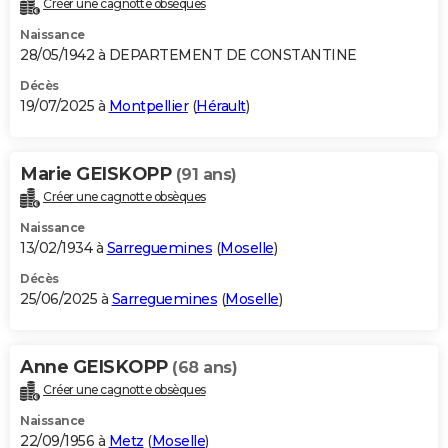
Créer une cagnotte obsèques
City break
Voyage de noces
Climat
Destinations
Voyage nature
Forum
+
PHOTO
Naissance
28/05/1942 à DEPARTEMENT DE CONSTANTINE
GUIDES D'ACHAT
Décès
19/07/2025 à
Montpellier
(
Hérault
)
BONS PLANS
CARTE DE VOEUX
Marie GEISKOPP
(91 ans)
Carte Bonne année
Carte Pâques
Carte de Noël
Carte Saint-Valentin
Carte d'anniversaire
DICTIONNAIRE
Créer une cagnotte obsèques
Biographies
Expressions
Dictionnaire
Citations
Proverbes
PROGRAMME TV
Naissance
13/02/1934 à
Sarreguemines
(
Moselle
)
COPAINS D'AVANT
Décès
25/06/2025 à
Sarreguemines
(
Moselle
)
Se connecter
Collèges
Universités
Service militaire
S'inscrire
Lycées
Primaires
Entreprises
Avis de recherche
AVIS DE DÉCÈS
FORUM
Anne GEISKOPP
(68 ans)
Lifestyle
Sport
Television
Cinema
Bricolage
Culture
Auto
Voyage
Créer une cagnotte obsèques
Naissance
22/09/1956 à
Metz
(
Moselle
)