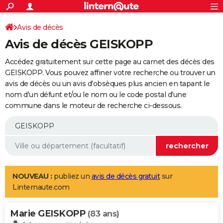
ACTUALITÉS
Connexion
S'inscrire
Avis de décès
Rechercher
Société
Education
Villes
Politique
Faits Divers
Monde
+
SPORT
Avis de décès GEISKOPP
Football
Cyclisme
Forum
Coupe du monde 2026
Tennis
Rugby
CULTURE
Accédez gratuitement sur cette page au carnet des décès des
TNT
Cinéma
Musique
Programme TV
Streaming
Sorties cinéma
+
GEISKOPP. Vous pouvez affiner votre recherche ou trouver un
FINANCE
avis de décès ou un avis d'obsèques plus ancien en tapant le
Impôts
Immobilier
Banque
Crédit
Retraite
Epargne
Risques naturels par ville
Assurance
AUTO
nom d'un défunt et/ou le nom ou le code postal d'une
commune dans le moteur de recherche ci-dessous.
Réserver un essai
Berlines
Forum auto
Essais
Citadines
SUV
+
HIGH-TECH
Meilleur smartphone
Ordinateurs
Guide high-tech
Mobiles
Internet
Jeux vidéo
+
BRICOLAGE
Aménagement intérieur
Cuisine
Jardinage
+
Forum
Extérieur
Salle de bains
Rangement
WEEK-END
Escapades
Expositions
Week-end nature
Guides de France
Patrimoine
Musées
+
LIFESTYLE
NOUVEAU :
publiez un
avis de décès gratuit
sur
Linternaute.com
Bien-être
Mode
+
Art de vivre
Loisirs
Modes de vie
SANTE
Marie GEISKOPP
Guide de la santé
Médicaments
+
Alimentation
Maladies
Sommeil
(83 ans)
VOYAGE