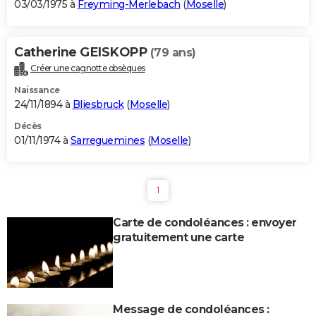
03/03/1975 à
Freyming-Merlebach
(
Moselle
)
Catherine GEISKOPP
(79 ans)
Créer une cagnotte obsèques
Naissance
24/11/1894 à
Bliesbruck
(
Moselle
)
Décès
01/11/1974 à
Sarreguemines
(
Moselle
)
1
Carte de condoléances : envoyer
gratuitement une carte
Message de condoléances :