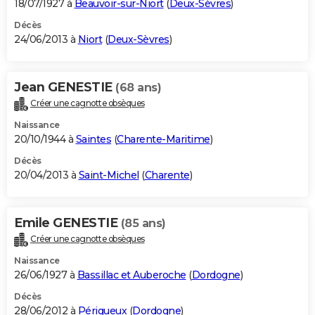
18/07/1927 à
Beauvoir-sur-Niort
(
Deux-Sèvres
)
Décès
24/06/2013 à
Niort
(
Deux-Sèvres
)
Jean GENESTIE
(68 ans)
Créer une cagnotte obsèques
Naissance
20/10/1944 à
Saintes
(
Charente-Maritime
)
Décès
20/04/2013 à
Saint-Michel
(
Charente
)
Emile GENESTIE
(85 ans)
Créer une cagnotte obsèques
Naissance
26/06/1927 à
Bassillac et Auberoche
(
Dordogne
)
Décès
28/06/2012 à
Périgueux
(
Dordogne
)