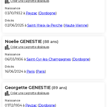
Créer une cagnotte obsèques
City break
Voyage de noces
Climat
Destinations
Voyage nature
Forum
+
PHOTO
Naissance
03/10/1932 à
Payzac
(
Dordogne
)
GUIDES D'ACHAT
Décès
02/06/2025 à
Saint-Yrieix-la-Perche
(
Haute-Vienne
)
BONS PLANS
CARTE DE VOEUX
Noelie GENESTIE
(88 ans)
Carte Bonne année
Carte Pâques
Carte de Noël
Carte Saint-Valentin
Carte d'anniversaire
DICTIONNAIRE
Créer une cagnotte obsèques
Biographies
Expressions
Dictionnaire
Citations
Proverbes
PROGRAMME TV
Naissance
06/03/1936 à
Saint-Cyr-les-Champagnes
(
Dordogne
)
COPAINS D'AVANT
Décès
16/06/2024 à
Paris
(
Paris
)
Se connecter
Collèges
Universités
Service militaire
S'inscrire
Lycées
Primaires
Entreprises
Avis de recherche
AVIS DE DÉCÈS
FORUM
Georgette GENESTIE
(89 ans)
Lifestyle
Sport
Television
Cinema
Bricolage
Culture
Auto
Voyage
Créer une cagnotte obsèques
Naissance
07/12/1934 à
Payzac
(
Dordogne
)