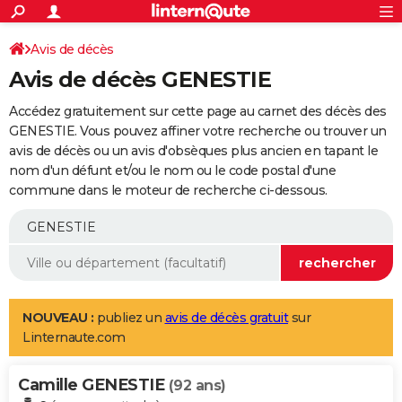
ACTUALITÉS
Connexion
S'inscrire
Avis de décès
Rechercher
Société
Education
Villes
Politique
Faits Divers
Monde
+
SPORT
Avis de décès GENESTIE
Football
Cyclisme
Forum
Coupe du monde 2026
Tennis
Rugby
CULTURE
Accédez gratuitement sur cette page au carnet des décès des
TNT
Cinéma
Musique
Programme TV
Streaming
Sorties cinéma
+
GENESTIE. Vous pouvez affiner votre recherche ou trouver un
FINANCE
avis de décès ou un avis d'obsèques plus ancien en tapant le
Impôts
Immobilier
Banque
Crédit
Retraite
Epargne
Risques naturels par ville
Assurance
AUTO
nom d'un défunt et/ou le nom ou le code postal d'une
commune dans le moteur de recherche ci-dessous.
Réserver un essai
Berlines
Forum auto
Essais
Citadines
SUV
+
HIGH-TECH
Meilleur smartphone
Ordinateurs
Guide high-tech
Mobiles
Internet
Jeux vidéo
+
BRICOLAGE
Aménagement intérieur
Cuisine
Jardinage
+
Forum
Extérieur
Salle de bains
Rangement
WEEK-END
Escapades
Expositions
Week-end nature
Guides de France
Patrimoine
Musées
+
LIFESTYLE
NOUVEAU :
publiez un
avis de décès gratuit
sur
Linternaute.com
Bien-être
Mode
+
Art de vivre
Loisirs
Modes de vie
SANTE
Camille GENESTIE
Guide de la santé
Médicaments
+
Alimentation
Maladies
Sommeil
(92 ans)
VOYAGE