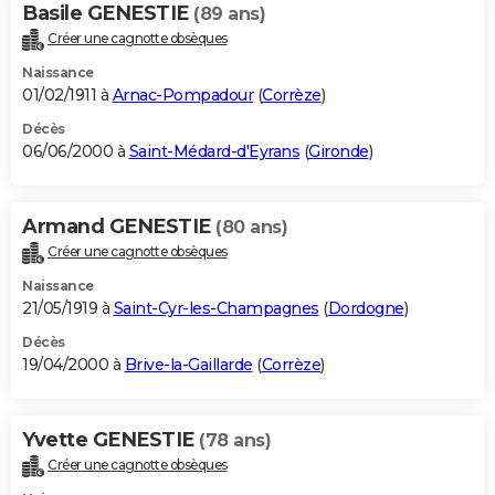
Basile GENESTIE
(89 ans)
Créer une cagnotte obsèques
Naissance
01/02/1911 à
Arnac-Pompadour
(
Corrèze
)
Décès
06/06/2000 à
Saint-Médard-d'Eyrans
(
Gironde
)
Armand GENESTIE
(80 ans)
Créer une cagnotte obsèques
Naissance
21/05/1919 à
Saint-Cyr-les-Champagnes
(
Dordogne
)
Décès
19/04/2000 à
Brive-la-Gaillarde
(
Corrèze
)
Yvette GENESTIE
(78 ans)
Créer une cagnotte obsèques