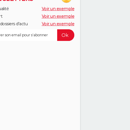
alité
Voir un exemple
rt
Voir un exemple
dossiers d'actu
Voir un exemple