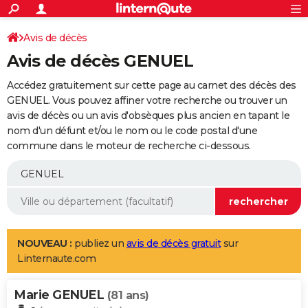
ACTUALITÉS
Connexion
S'inscrire
Avis de décès
Rechercher
Société
Education
Villes
Politique
Faits Divers
Monde
+
SPORT
Avis de décès GENUEL
Football
Cyclisme
Forum
Coupe du monde 2026
Tennis
Rugby
CULTURE
Accédez gratuitement sur cette page au carnet des décès des
TNT
Cinéma
Musique
Programme TV
Streaming
Sorties cinéma
+
GENUEL. Vous pouvez affiner votre recherche ou trouver un
FINANCE
avis de décès ou un avis d'obsèques plus ancien en tapant le
Impôts
Immobilier
Banque
Crédit
Retraite
Epargne
Risques naturels par ville
Assurance
AUTO
nom d'un défunt et/ou le nom ou le code postal d'une
commune dans le moteur de recherche ci-dessous.
Réserver un essai
Berlines
Forum auto
Essais
Citadines
SUV
+
HIGH-TECH
Meilleur smartphone
Ordinateurs
Guide high-tech
Mobiles
Internet
Jeux vidéo
+
BRICOLAGE
Aménagement intérieur
Cuisine
Jardinage
+
Forum
Extérieur
Salle de bains
Rangement
WEEK-END
Escapades
Expositions
Week-end nature
Guides de France
Patrimoine
Musées
+
LIFESTYLE
NOUVEAU :
publiez un
avis de décès gratuit
sur
Linternaute.com
Bien-être
Mode
+
Art de vivre
Loisirs
Modes de vie
SANTE
Marie GENUEL
Guide de la santé
Médicaments
+
Alimentation
Maladies
Sommeil
(81 ans)
VOYAGE