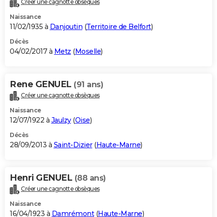
Créer une cagnotte obsèques
City break
Voyage de noces
Climat
Destinations
Voyage nature
Forum
+
PHOTO
Naissance
11/02/1935 à
Danjoutin
(
Territoire de Belfort
)
GUIDES D'ACHAT
Décès
04/02/2017 à
Metz
(
Moselle
)
BONS PLANS
CARTE DE VOEUX
Rene GENUEL
(91 ans)
Carte Bonne année
Carte Pâques
Carte de Noël
Carte Saint-Valentin
Carte d'anniversaire
DICTIONNAIRE
Créer une cagnotte obsèques
Biographies
Expressions
Dictionnaire
Citations
Proverbes
PROGRAMME TV
Naissance
12/07/1922 à
Jaulzy
(
Oise
)
COPAINS D'AVANT
Décès
28/09/2013 à
Saint-Dizier
(
Haute-Marne
)
Se connecter
Collèges
Universités
Service militaire
S'inscrire
Lycées
Primaires
Entreprises
Avis de recherche
AVIS DE DÉCÈS
FORUM
Henri GENUEL
(88 ans)
Lifestyle
Sport
Television
Cinema
Bricolage
Culture
Auto
Voyage
Créer une cagnotte obsèques
Naissance
16/04/1923 à
Damrémont
(
Haute-Marne
)