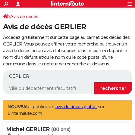
ACTUALITÉS
Connexion
S'inscrire
Avis de décès
Rechercher
Société
Education
Villes
Politique
Faits Divers
Monde
+
SPORT
Avis de décès GERLIER
Football
Cyclisme
Forum
Coupe du monde 2026
Tennis
Rugby
CULTURE
Accédez gratuitement sur cette page au carnet des décès des
TNT
Cinéma
Musique
Programme TV
Streaming
Sorties cinéma
+
GERLIER. Vous pouvez affiner votre recherche ou trouver un
FINANCE
avis de décès ou un avis d'obsèques plus ancien en tapant le
Impôts
Immobilier
Banque
Crédit
Retraite
Epargne
Risques naturels par ville
Assurance
AUTO
nom d'un défunt et/ou le nom ou le code postal d'une
commune dans le moteur de recherche ci-dessous.
Réserver un essai
Berlines
Forum auto
Essais
Citadines
SUV
+
HIGH-TECH
Meilleur smartphone
Ordinateurs
Guide high-tech
Mobiles
Internet
Jeux vidéo
+
BRICOLAGE
Aménagement intérieur
Cuisine
Jardinage
+
Forum
Extérieur
Salle de bains
Rangement
WEEK-END
Escapades
Expositions
Week-end nature
Guides de France
Patrimoine
Musées
+
LIFESTYLE
NOUVEAU :
publiez un
avis de décès gratuit
sur
Linternaute.com
Bien-être
Mode
+
Art de vivre
Loisirs
Modes de vie
SANTE
Michel GERLIER
Guide de la santé
Médicaments
+
Alimentation
Maladies
Sommeil
(80 ans)
VOYAGE