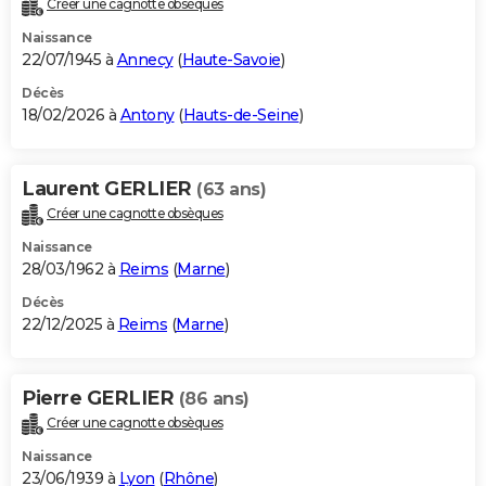
Créer une cagnotte obsèques
City break
Voyage de noces
Climat
Destinations
Voyage nature
Forum
+
PHOTO
Naissance
22/07/1945 à
Annecy
(
Haute-Savoie
)
GUIDES D'ACHAT
Décès
18/02/2026 à
Antony
(
Hauts-de-Seine
)
BONS PLANS
CARTE DE VOEUX
Laurent GERLIER
(63 ans)
Carte Bonne année
Carte Pâques
Carte de Noël
Carte Saint-Valentin
Carte d'anniversaire
DICTIONNAIRE
Créer une cagnotte obsèques
Biographies
Expressions
Dictionnaire
Citations
Proverbes
PROGRAMME TV
Naissance
28/03/1962 à
Reims
(
Marne
)
COPAINS D'AVANT
Décès
22/12/2025 à
Reims
(
Marne
)
Se connecter
Collèges
Universités
Service militaire
S'inscrire
Lycées
Primaires
Entreprises
Avis de recherche
AVIS DE DÉCÈS
FORUM
Pierre GERLIER
(86 ans)
Lifestyle
Sport
Television
Cinema
Bricolage
Culture
Auto
Voyage
Créer une cagnotte obsèques
Naissance
23/06/1939 à
Lyon
(
Rhône
)