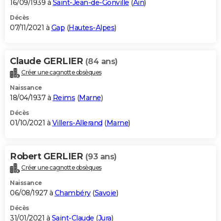
16/09/1939 à
Saint-Jean-de-Gonville
(
Ain
)
Décès
07/11/2021 à
Gap
(
Hautes-Alpes
)
Claude GERLIER
(84 ans)
Créer une cagnotte obsèques
Naissance
18/04/1937 à
Reims
(
Marne
)
Décès
01/10/2021 à
Villers-Allerand
(
Marne
)
Robert GERLIER
(93 ans)
Créer une cagnotte obsèques
Naissance
06/08/1927 à
Chambéry
(
Savoie
)
Décès
31/01/2021 à
Saint-Claude
(
Jura
)