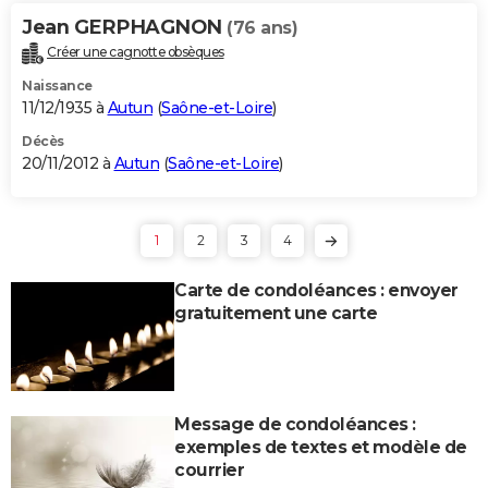
Jean GERPHAGNON
(76 ans)
Créer une cagnotte obsèques
Naissance
11/12/1935 à
Autun
(
Saône-et-Loire
)
Décès
20/11/2012 à
Autun
(
Saône-et-Loire
)
1
2
3
4
Carte de condoléances : envoyer
gratuitement une carte
Message de condoléances :
exemples de textes et modèle de
courrier