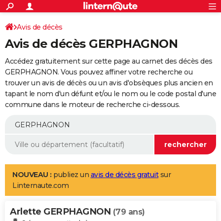
ACTUALITÉS
Connexion
S'inscrire
Avis de décès
Rechercher
Société
Education
Villes
Politique
Faits Divers
Monde
+
SPORT
Avis de décès GERPHAGNON
Football
Cyclisme
Forum
Coupe du monde 2026
Tennis
Rugby
CULTURE
Accédez gratuitement sur cette page au carnet des décès des
TNT
Cinéma
Musique
Programme TV
Streaming
Sorties cinéma
+
GERPHAGNON. Vous pouvez affiner votre recherche ou
FINANCE
trouver un avis de décès ou un avis d'obsèques plus ancien en
Impôts
Immobilier
Banque
Crédit
Retraite
Epargne
Risques naturels par ville
Assurance
AUTO
tapant le nom d'un défunt et/ou le nom ou le code postal d'une
commune dans le moteur de recherche ci-dessous.
Réserver un essai
Berlines
Forum auto
Essais
Citadines
SUV
+
HIGH-TECH
Meilleur smartphone
Ordinateurs
Guide high-tech
Mobiles
Internet
Jeux vidéo
+
BRICOLAGE
Aménagement intérieur
Cuisine
Jardinage
+
Forum
Extérieur
Salle de bains
Rangement
WEEK-END
Escapades
Expositions
Week-end nature
Guides de France
Patrimoine
Musées
+
LIFESTYLE
NOUVEAU :
publiez un
avis de décès gratuit
sur
Linternaute.com
Bien-être
Mode
+
Art de vivre
Loisirs
Modes de vie
SANTE
Arlette GERPHAGNON
Guide de la santé
Médicaments
+
Alimentation
Maladies
Sommeil
(79 ans)
VOYAGE