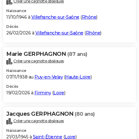
Créer une cagnotte obsèques
City break
Voyage de noces
Climat
Destinations
Voyage nature
Forum
+
PHOTO
Naissance
11/10/1946 à
Villefranche-sur-Saône
(
Rhône
)
GUIDES D'ACHAT
Décès
26/02/2026 à
Villefranche-sur-Saône
(
Rhône
)
BONS PLANS
CARTE DE VOEUX
Marie GERPHAGNON
(87 ans)
Carte Bonne année
Carte Pâques
Carte de Noël
Carte Saint-Valentin
Carte d'anniversaire
DICTIONNAIRE
Créer une cagnotte obsèques
Biographies
Expressions
Dictionnaire
Citations
Proverbes
PROGRAMME TV
Naissance
07/11/1938 au
Puy-en-Velay
(
Haute-Loire
)
COPAINS D'AVANT
Décès
19/02/2026 à
Firminy
(
Loire
)
Se connecter
Collèges
Universités
Service militaire
S'inscrire
Lycées
Primaires
Entreprises
Avis de recherche
AVIS DE DÉCÈS
FORUM
Jacques GERPHAGNON
(80 ans)
Lifestyle
Sport
Television
Cinema
Bricolage
Culture
Auto
Voyage
Créer une cagnotte obsèques
Naissance
21/03/1945 à
Saint-Étienne
(
Loire
)