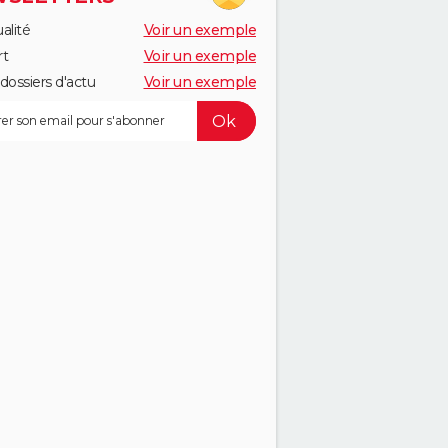
alité
Voir un exemple
rt
Voir un exemple
dossiers d'actu
Voir un exemple