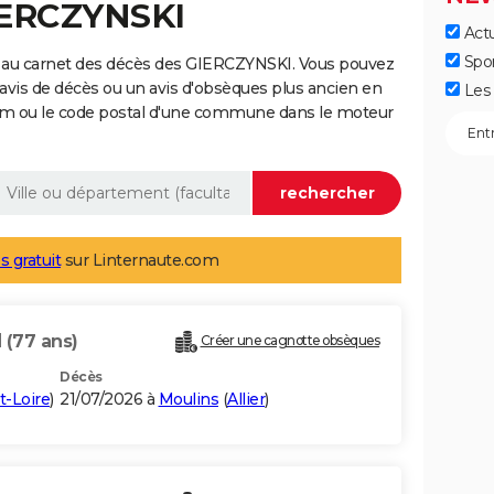
IERCZYNSKI
Actu
Spo
 au carnet des décès des GIERCZYNSKI. Vous pouvez
 avis de décès ou un avis d'obsèques plus ancien en
Les 
nom ou le code postal d'une commune dans le moteur
s gratuit
sur Linternaute.com
I
(77 ans)
Créer une cagnotte obsèques
Décès
t-Loire
)
21/07/2026 à
Moulins
(
Allier
)