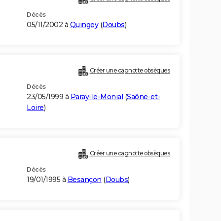
Décès
05/11/2002 à
Quingey
(
Doubs
)
Créer une cagnotte obsèques
Décès
23/05/1999 à
Paray-le-Monial
(
Saône-et-
Loire
)
Créer une cagnotte obsèques
Décès
19/01/1995 à
Besançon
(
Doubs
)