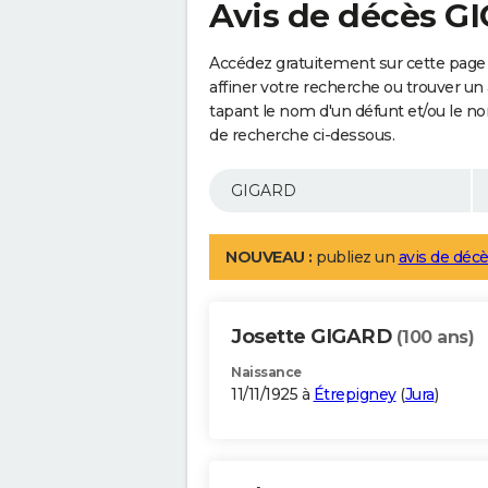
Avis de décès G
Accédez gratuitement sur cette page
affiner votre recherche ou trouver un
tapant le nom d'un défunt et/ou le 
de recherche ci-dessous.
NOUVEAU :
publiez un
avis de décè
Josette GIGARD
(100 ans)
Naissance
11/11/1925 à
Étrepigney
(
Jura
)