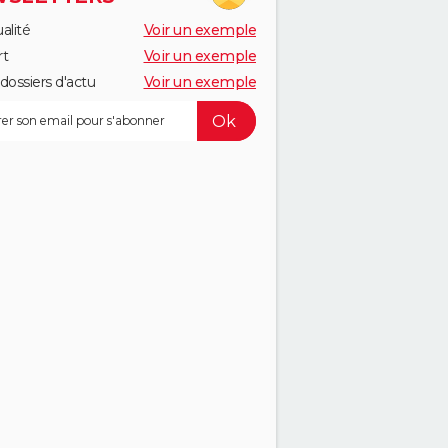
alité
Voir un exemple
rt
Voir un exemple
dossiers d'actu
Voir un exemple