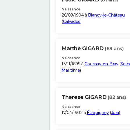
Naissance
26/09/1904 à
Blangy-le-Château
(
Calvados
)
Marthe GIGARD
(89 ans)
Naissance
13/11/1895 à
Gournay-en-Bray
(
Sein
Maritime
)
Therese GIGARD
(82 ans)
Naissance
17/04/1902 à
Étrepigney
(
Jura
)