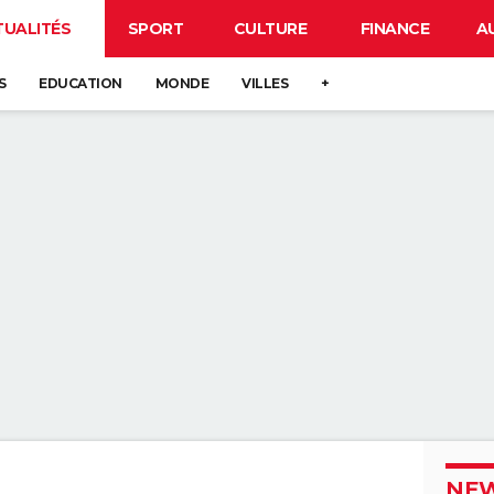
TUALITÉS
SPORT
CULTURE
FINANCE
A
S
EDUCATION
MONDE
VILLES
+
NEW