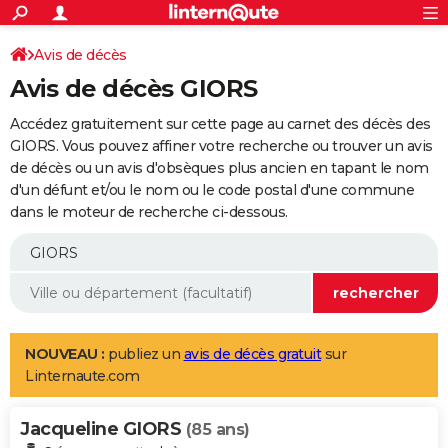
ACTUALITÉS
Connexion
S'inscrire
Avis de décès
Rechercher
Société
Education
Villes
Politique
Faits Divers
Monde
+
SPORT
Avis de décès GIORS
Football
Cyclisme
Forum
Coupe du monde 2026
Tennis
Rugby
CULTURE
Accédez gratuitement sur cette page au carnet des décès des
TNT
Cinéma
Musique
Programme TV
Streaming
Sorties cinéma
+
GIORS. Vous pouvez affiner votre recherche ou trouver un avis
FINANCE
de décès ou un avis d'obsèques plus ancien en tapant le nom
Impôts
Immobilier
Banque
Crédit
Retraite
Epargne
Risques naturels par ville
Assurance
AUTO
d'un défunt et/ou le nom ou le code postal d'une commune
dans le moteur de recherche ci-dessous.
Réserver un essai
Berlines
Forum auto
Essais
Citadines
SUV
+
HIGH-TECH
Meilleur smartphone
Ordinateurs
Guide high-tech
Mobiles
Internet
Jeux vidéo
+
BRICOLAGE
Aménagement intérieur
Cuisine
Jardinage
+
Forum
Extérieur
Salle de bains
Rangement
WEEK-END
Escapades
Expositions
Week-end nature
Guides de France
Patrimoine
Musées
+
LIFESTYLE
NOUVEAU :
publiez un
avis de décès gratuit
sur
Linternaute.com
Bien-être
Mode
+
Art de vivre
Loisirs
Modes de vie
SANTE
Jacqueline GIORS
Guide de la santé
Médicaments
+
Alimentation
Maladies
Sommeil
(85 ans)
VOYAGE