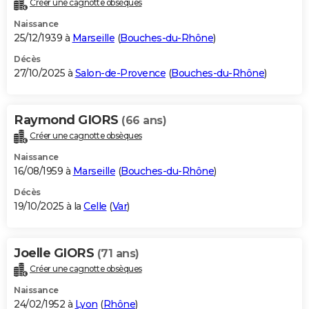
Créer une cagnotte obsèques
City break
Voyage de noces
Climat
Destinations
Voyage nature
Forum
+
PHOTO
Naissance
25/12/1939 à
Marseille
(
Bouches-du-Rhône
)
GUIDES D'ACHAT
Décès
27/10/2025 à
Salon-de-Provence
(
Bouches-du-Rhône
)
BONS PLANS
CARTE DE VOEUX
Raymond GIORS
(66 ans)
Carte Bonne année
Carte Pâques
Carte de Noël
Carte Saint-Valentin
Carte d'anniversaire
DICTIONNAIRE
Créer une cagnotte obsèques
Biographies
Expressions
Dictionnaire
Citations
Proverbes
PROGRAMME TV
Naissance
16/08/1959 à
Marseille
(
Bouches-du-Rhône
)
COPAINS D'AVANT
Décès
19/10/2025 à la
Celle
(
Var
)
Se connecter
Collèges
Universités
Service militaire
S'inscrire
Lycées
Primaires
Entreprises
Avis de recherche
AVIS DE DÉCÈS
FORUM
Joelle GIORS
(71 ans)
Lifestyle
Sport
Television
Cinema
Bricolage
Culture
Auto
Voyage
Créer une cagnotte obsèques
Naissance
24/02/1952 à
Lyon
(
Rhône
)