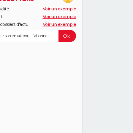
alité
Voir un exemple
rt
Voir un exemple
dossiers d'actu
Voir un exemple