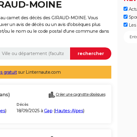
GIRAUD-MOINE
Actu
Spo
e au carnet des décès des GIRAUD-MOINE. Vous
uver un avis de décès ou un avis d'obsèques plus
Les 
 et/ou le nom ou le code postal d'une commune dans
s gratuit
sur Linternaute.com
ans)
Créer une cagnotte obsèques
Décès
pes
)
18/09/2025 à
Gap
(
Hautes-Alpes
)