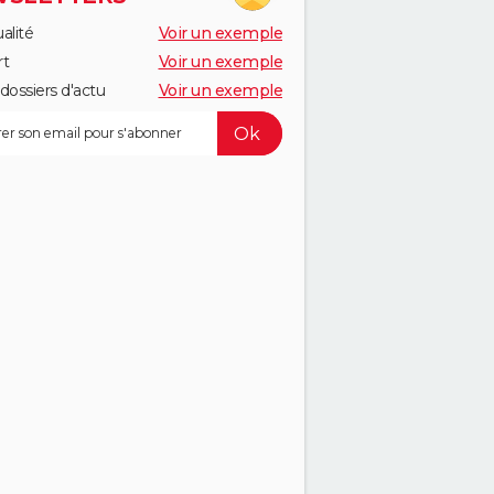
alité
Voir un exemple
rt
Voir un exemple
dossiers d'actu
Voir un exemple