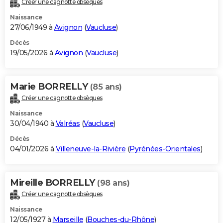
Créer une cagnotte obsèques
City break
Voyage de noces
Climat
Destinations
Voyage nature
Forum
+
PHOTO
Naissance
27/06/1949 à
Avignon
(
Vaucluse
)
GUIDES D'ACHAT
Décès
19/05/2026 à
Avignon
(
Vaucluse
)
BONS PLANS
CARTE DE VOEUX
Marie BORRELLY
(85 ans)
Carte Bonne année
Carte Pâques
Carte de Noël
Carte Saint-Valentin
Carte d'anniversaire
DICTIONNAIRE
Créer une cagnotte obsèques
Biographies
Expressions
Dictionnaire
Citations
Proverbes
PROGRAMME TV
Naissance
30/04/1940 à
Valréas
(
Vaucluse
)
COPAINS D'AVANT
Décès
04/01/2026 à
Villeneuve-la-Rivière
(
Pyrénées-Orientales
)
Se connecter
Collèges
Universités
Service militaire
S'inscrire
Lycées
Primaires
Entreprises
Avis de recherche
AVIS DE DÉCÈS
FORUM
Mireille BORRELLY
(98 ans)
Lifestyle
Sport
Television
Cinema
Bricolage
Culture
Auto
Voyage
Créer une cagnotte obsèques
Naissance
12/05/1927 à
Marseille
(
Bouches-du-Rhône
)