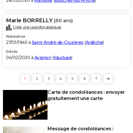
26/03/2020 à
Marseille
(
Bouches-du-Rhône
)
Marie BORRELLY
(80 ans)
Créer une cagnotte obsèques
Naissance
27/01/1940 à
Saint-André-de-Cruzières
(
Ardèche
)
Décès
04/02/2020 à
Avignon
(
Vaucluse
)
1
2
3
4
5
6
7
Carte de condoléances : envoyer
gratuitement une carte
Message de condoléances :