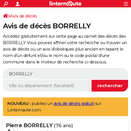
ACTUALITÉS
Connexion
S'inscrire
Avis de décès
Rechercher
Société
Education
Villes
Politique
Faits Divers
Monde
+
SPORT
Avis de décès BORRELLY
Football
Cyclisme
Forum
Coupe du monde 2026
Tennis
Rugby
CULTURE
Accédez gratuitement sur cette page au carnet des décès des
TNT
Cinéma
Musique
Programme TV
Streaming
Sorties cinéma
+
BORRELLY. Vous pouvez affiner votre recherche ou trouver un
FINANCE
avis de décès ou un avis d'obsèques plus ancien en tapant le
Impôts
Immobilier
Banque
Crédit
Retraite
Epargne
Risques naturels par ville
Assurance
AUTO
nom d'un défunt et/ou le nom ou le code postal d'une
commune dans le moteur de recherche ci-dessous.
Réserver un essai
Berlines
Forum auto
Essais
Citadines
SUV
+
HIGH-TECH
Meilleur smartphone
Ordinateurs
Guide high-tech
Mobiles
Internet
Jeux vidéo
+
BRICOLAGE
Aménagement intérieur
Cuisine
Jardinage
+
Forum
Extérieur
Salle de bains
Rangement
WEEK-END
Escapades
Expositions
Week-end nature
Guides de France
Patrimoine
Musées
+
LIFESTYLE
NOUVEAU :
publiez un
avis de décès gratuit
sur
Linternaute.com
Bien-être
Mode
+
Art de vivre
Loisirs
Modes de vie
SANTE
Pierre BORRELLY
Guide de la santé
Médicaments
+
Alimentation
Maladies
Sommeil
(76 ans)
VOYAGE