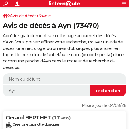
ACTUALITÉS
Connexion
S'inscrire
Avis de décès
Savoie
Rechercher
Société
Education
Villes
Politique
Faits Divers
Monde
+
SPORT
Avis de décès à Ayn (73470)
Football
Cyclisme
Forum
Coupe du monde 2026
Tennis
Rugby
CULTURE
Accédez gratuitement sur cette page au carnet des décès
TNT
Cinéma
Musique
Programme TV
Streaming
Sorties cinéma
+
d'Ayn. Vous pouvez affiner votre recherche, trouver un avis de
FINANCE
décès, une nécrologie ou un avis d'obsèques plus ancien en
Impôts
Immobilier
Banque
Crédit
Retraite
Epargne
Risques naturels par ville
Assurance
AUTO
tapant le nom d'un défunt et/ou le nom (ou code postal) d'une
commune proche d'Ayn dans le moteur de recherche ci-
Réserver un essai
Berlines
Forum auto
Essais
Citadines
SUV
+
HIGH-TECH
dessous.
Meilleur smartphone
Ordinateurs
Guide high-tech
Mobiles
Internet
Jeux vidéo
+
BRICOLAGE
Aménagement intérieur
Cuisine
Jardinage
+
Forum
Extérieur
Salle de bains
Rangement
WEEK-END
Escapades
Expositions
Week-end nature
Guides de France
Patrimoine
Musées
+
LIFESTYLE
Mise à jour le 04/08/26
Bien-être
Mode
+
Art de vivre
Loisirs
Modes de vie
SANTE
Gerard BERTHET
(77 ans)
Guide de la santé
Médicaments
+
Alimentation
Maladies
Sommeil
VOYAGE
Créer une cagnotte obsèques