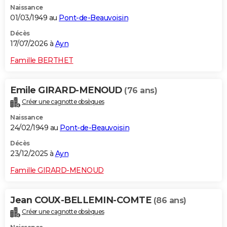
Naissance
City break
Voyage de noces
Climat
Destinations
Voyage nature
Forum
+
PHOTO
01/03/1949 au
Pont-de-Beauvoisin
GUIDES D'ACHAT
Décès
17/07/2026 à
Ayn
BONS PLANS
Famille BERTHET
CARTE DE VOEUX
Emile GIRARD-MENOUD
(76 ans)
Carte Bonne année
Carte Pâques
Carte de Noël
Carte Saint-Valentin
Carte d'anniversaire
DICTIONNAIRE
Créer une cagnotte obsèques
Biographies
Expressions
Dictionnaire
Citations
Proverbes
PROGRAMME TV
Naissance
24/02/1949 au
Pont-de-Beauvoisin
COPAINS D'AVANT
Décès
23/12/2025 à
Ayn
Se connecter
Collèges
Universités
Service militaire
S'inscrire
Lycées
Primaires
Entreprises
Avis de recherche
AVIS DE DÉCÈS
Famille GIRARD-MENOUD
FORUM
Lifestyle
Sport
Television
Cinema
Bricolage
Culture
Auto
Voyage
Jean COUX-BELLEMIN-COMTE
(86 ans)
Créer une cagnotte obsèques