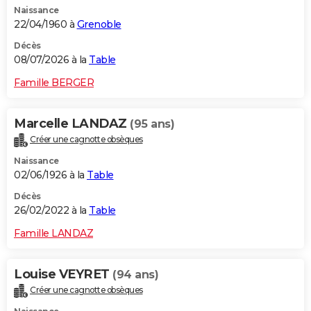
Naissance
City break
Voyage de noces
Climat
Destinations
Voyage nature
Forum
+
PHOTO
22/04/1960 à
Grenoble
GUIDES D'ACHAT
Décès
08/07/2026 à la
Table
BONS PLANS
Famille BERGER
CARTE DE VOEUX
Marcelle LANDAZ
(95 ans)
Carte Bonne année
Carte Pâques
Carte de Noël
Carte Saint-Valentin
Carte d'anniversaire
DICTIONNAIRE
Créer une cagnotte obsèques
Biographies
Expressions
Dictionnaire
Citations
Proverbes
PROGRAMME TV
Naissance
02/06/1926 à la
Table
COPAINS D'AVANT
Décès
26/02/2022 à la
Table
Se connecter
Collèges
Universités
Service militaire
S'inscrire
Lycées
Primaires
Entreprises
Avis de recherche
AVIS DE DÉCÈS
Famille LANDAZ
FORUM
Lifestyle
Sport
Television
Cinema
Bricolage
Culture
Auto
Voyage
Louise VEYRET
(94 ans)
Créer une cagnotte obsèques