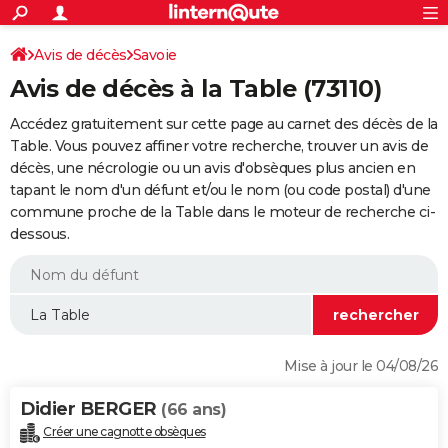
ACTUALITÉS
Connexion
S'inscrire
Avis de décès
Savoie
Rechercher
Société
Education
Villes
Politique
Faits Divers
Monde
+
SPORT
Avis de décès à la Table (73110)
Football
Cyclisme
Forum
Coupe du monde 2026
Tennis
Rugby
CULTURE
Accédez gratuitement sur cette page au carnet des décès de la
TNT
Cinéma
Musique
Programme TV
Streaming
Sorties cinéma
+
Table. Vous pouvez affiner votre recherche, trouver un avis de
FINANCE
décès, une nécrologie ou un avis d'obsèques plus ancien en
Impôts
Immobilier
Banque
Crédit
Retraite
Epargne
Risques naturels par ville
Assurance
AUTO
tapant le nom d'un défunt et/ou le nom (ou code postal) d'une
commune proche de la Table dans le moteur de recherche ci-
Réserver un essai
Berlines
Forum auto
Essais
Citadines
SUV
+
HIGH-TECH
dessous.
Meilleur smartphone
Ordinateurs
Guide high-tech
Mobiles
Internet
Jeux vidéo
+
BRICOLAGE
Aménagement intérieur
Cuisine
Jardinage
+
Forum
Extérieur
Salle de bains
Rangement
WEEK-END
Escapades
Expositions
Week-end nature
Guides de France
Patrimoine
Musées
+
LIFESTYLE
Mise à jour le 04/08/26
Bien-être
Mode
+
Art de vivre
Loisirs
Modes de vie
SANTE
Didier BERGER
(66 ans)
Guide de la santé
Médicaments
+
Alimentation
Maladies
Sommeil
VOYAGE
Créer une cagnotte obsèques