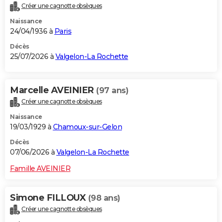
Créer une cagnotte obsèques
City break
Voyage de noces
Climat
Destinations
Voyage nature
Forum
+
PHOTO
Naissance
24/04/1936 à
Paris
GUIDES D'ACHAT
Décès
BONS PLANS
25/07/2026 à
Valgelon-La Rochette
CARTE DE VOEUX
Marcelle AVEINIER
(97 ans)
Carte Bonne année
Carte Pâques
Carte de Noël
Carte Saint-Valentin
Carte d'anniversaire
DICTIONNAIRE
Créer une cagnotte obsèques
Biographies
Expressions
Dictionnaire
Citations
Proverbes
PROGRAMME TV
Naissance
19/03/1929 à
Chamoux-sur-Gelon
COPAINS D'AVANT
Décès
Se connecter
Collèges
Universités
Service militaire
S'inscrire
Lycées
Primaires
Entreprises
Avis de recherche
07/06/2026 à
Valgelon-La Rochette
AVIS DE DÉCÈS
Famille AVEINIER
FORUM
Lifestyle
Sport
Television
Cinema
Bricolage
Culture
Auto
Voyage
Simone FILLOUX
(98 ans)
Créer une cagnotte obsèques