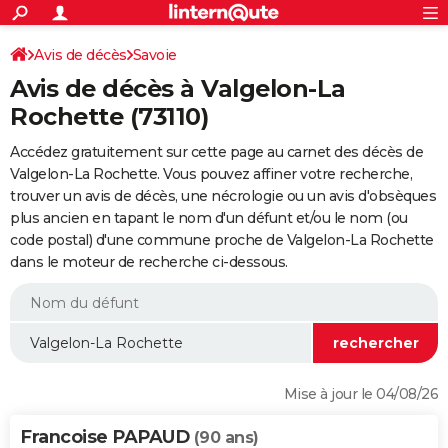
ACTUALITÉS
Connexion
S'inscrire
Avis de décès
Savoie
Rechercher
Société
Education
Villes
Politique
Faits Divers
Monde
+
SPORT
Avis de décès à Valgelon-La
Football
Cyclisme
Forum
Coupe du monde 2026
Tennis
Rugby
CULTURE
Rochette (73110)
TNT
Cinéma
Musique
Programme TV
Streaming
Sorties cinéma
+
FINANCE
Accédez gratuitement sur cette page au carnet des décès de
Valgelon-La Rochette. Vous pouvez affiner votre recherche,
Impôts
Immobilier
Banque
Crédit
Retraite
Epargne
Risques naturels par ville
Assurance
AUTO
trouver un avis de décès, une nécrologie ou un avis d'obsèques
plus ancien en tapant le nom d'un défunt et/ou le nom (ou
Réserver un essai
Berlines
Forum auto
Essais
Citadines
SUV
+
HIGH-TECH
code postal) d'une commune proche de Valgelon-La Rochette
dans le moteur de recherche ci-dessous.
Meilleur smartphone
Ordinateurs
Guide high-tech
Mobiles
Internet
Jeux vidéo
+
BRICOLAGE
Aménagement intérieur
Cuisine
Jardinage
+
Forum
Extérieur
Salle de bains
Rangement
WEEK-END
Escapades
Expositions
Week-end nature
Guides de France
Patrimoine
Musées
+
LIFESTYLE
Bien-être
Mode
+
Art de vivre
Loisirs
Modes de vie
SANTE
Mise à jour le 04/08/26
Guide de la santé
Médicaments
+
Alimentation
Maladies
Sommeil
VOYAGE
Francoise PAPAUD
(90 ans)