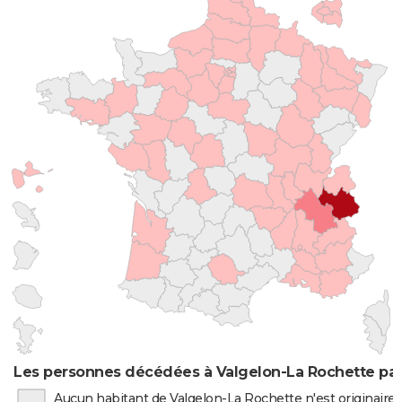
Les personnes décédées à Valgelon-La Rochette par 
Aucun habitant de Valgelon-La Rochette n'est originair