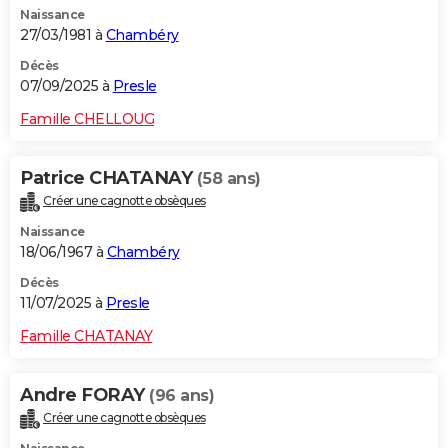
Naissance
City break
Voyage de noces
Climat
Destinations
Voyage nature
Forum
+
PHOTO
27/03/1981 à
Chambéry
GUIDES D'ACHAT
Décès
07/09/2025 à
Presle
BONS PLANS
Famille CHELLOUG
CARTE DE VOEUX
Patrice CHATANAY
(58 ans)
Carte Bonne année
Carte Pâques
Carte de Noël
Carte Saint-Valentin
Carte d'anniversaire
DICTIONNAIRE
Créer une cagnotte obsèques
Biographies
Expressions
Dictionnaire
Citations
Proverbes
PROGRAMME TV
Naissance
18/06/1967 à
Chambéry
COPAINS D'AVANT
Décès
11/07/2025 à
Presle
Se connecter
Collèges
Universités
Service militaire
S'inscrire
Lycées
Primaires
Entreprises
Avis de recherche
AVIS DE DÉCÈS
Famille CHATANAY
FORUM
Lifestyle
Sport
Television
Cinema
Bricolage
Culture
Auto
Voyage
Andre FORAY
(96 ans)
Créer une cagnotte obsèques