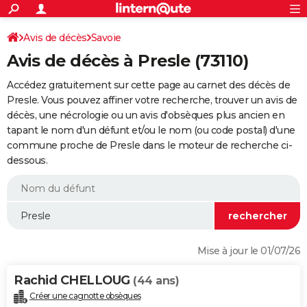
ACTUALITÉS
Connexion
S'inscrire
Avis de décès
Savoie
Rechercher
Société
Education
Villes
Politique
Faits Divers
Monde
+
SPORT
Avis de décès à Presle (73110)
Football
Cyclisme
Forum
Coupe du monde 2026
Tennis
Rugby
CULTURE
Accédez gratuitement sur cette page au carnet des décès de
TNT
Cinéma
Musique
Programme TV
Streaming
Sorties cinéma
+
Presle. Vous pouvez affiner votre recherche, trouver un avis de
FINANCE
décès, une nécrologie ou un avis d'obsèques plus ancien en
Impôts
Immobilier
Banque
Crédit
Retraite
Epargne
Risques naturels par ville
Assurance
AUTO
tapant le nom d'un défunt et/ou le nom (ou code postal) d'une
commune proche de Presle dans le moteur de recherche ci-
Réserver un essai
Berlines
Forum auto
Essais
Citadines
SUV
+
HIGH-TECH
dessous.
Meilleur smartphone
Ordinateurs
Guide high-tech
Mobiles
Internet
Jeux vidéo
+
BRICOLAGE
Aménagement intérieur
Cuisine
Jardinage
+
Forum
Extérieur
Salle de bains
Rangement
WEEK-END
Escapades
Expositions
Week-end nature
Guides de France
Patrimoine
Musées
+
LIFESTYLE
Mise à jour le 01/07/26
Bien-être
Mode
+
Art de vivre
Loisirs
Modes de vie
SANTE
Rachid CHELLOUG
(44 ans)
Guide de la santé
Médicaments
+
Alimentation
Maladies
Sommeil
VOYAGE
Créer une cagnotte obsèques