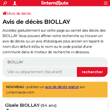
ACTUALITÉS
Connexion
S'inscrire
Avis de décès
Rechercher
Société
Education
Villes
Politique
Faits Divers
Monde
+
SPORT
Avis de décès BIOLLAY
Football
Cyclisme
Forum
Coupe du monde 2026
Tennis
Rugby
CULTURE
Accédez gratuitement sur cette page au carnet des décès des
TNT
Cinéma
Musique
Programme TV
Streaming
Sorties cinéma
+
BIOLLAY. Vous pouvez affiner votre recherche ou trouver un
FINANCE
avis de décès ou un avis d'obsèques plus ancien en tapant le
Impôts
Immobilier
Banque
Crédit
Retraite
Epargne
Risques naturels par ville
Assurance
AUTO
nom d'un défunt et/ou le nom ou le code postal d'une
commune dans le moteur de recherche ci-dessous.
Réserver un essai
Berlines
Forum auto
Essais
Citadines
SUV
+
HIGH-TECH
Meilleur smartphone
Ordinateurs
Guide high-tech
Mobiles
Internet
Jeux vidéo
+
BRICOLAGE
Aménagement intérieur
Cuisine
Jardinage
+
Forum
Extérieur
Salle de bains
Rangement
WEEK-END
Escapades
Expositions
Week-end nature
Guides de France
Patrimoine
Musées
+
LIFESTYLE
NOUVEAU :
publiez un
avis de décès gratuit
sur
Linternaute.com
Bien-être
Mode
+
Art de vivre
Loisirs
Modes de vie
SANTE
Gisele BIOLLAY
Guide de la santé
Médicaments
+
Alimentation
Maladies
Sommeil
(84 ans)
VOYAGE