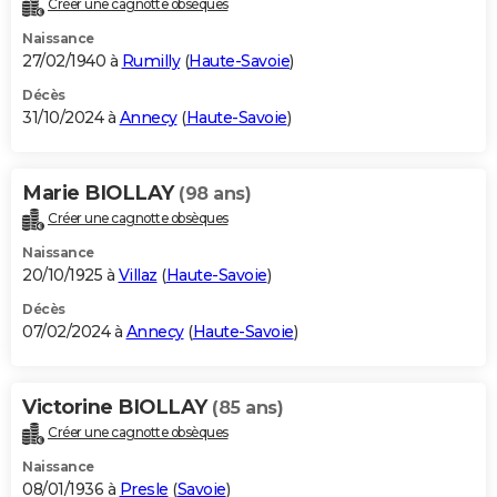
Créer une cagnotte obsèques
City break
Voyage de noces
Climat
Destinations
Voyage nature
Forum
+
PHOTO
Naissance
27/02/1940 à
Rumilly
(
Haute-Savoie
)
GUIDES D'ACHAT
Décès
31/10/2024 à
Annecy
(
Haute-Savoie
)
BONS PLANS
CARTE DE VOEUX
Marie BIOLLAY
(98 ans)
Carte Bonne année
Carte Pâques
Carte de Noël
Carte Saint-Valentin
Carte d'anniversaire
DICTIONNAIRE
Créer une cagnotte obsèques
Biographies
Expressions
Dictionnaire
Citations
Proverbes
PROGRAMME TV
Naissance
20/10/1925 à
Villaz
(
Haute-Savoie
)
COPAINS D'AVANT
Décès
07/02/2024 à
Annecy
(
Haute-Savoie
)
Se connecter
Collèges
Universités
Service militaire
S'inscrire
Lycées
Primaires
Entreprises
Avis de recherche
AVIS DE DÉCÈS
FORUM
Victorine BIOLLAY
(85 ans)
Lifestyle
Sport
Television
Cinema
Bricolage
Culture
Auto
Voyage
Créer une cagnotte obsèques
Naissance
08/01/1936 à
Presle
(
Savoie
)