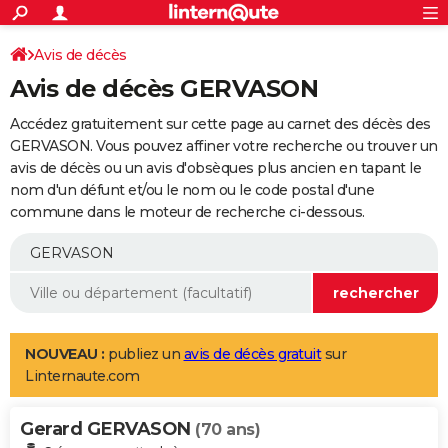
ACTUALITÉS
Connexion
S'inscrire
Avis de décès
Rechercher
Société
Education
Villes
Politique
Faits Divers
Monde
+
SPORT
Avis de décès GERVASON
Football
Cyclisme
Forum
Coupe du monde 2026
Tennis
Rugby
CULTURE
Accédez gratuitement sur cette page au carnet des décès des
TNT
Cinéma
Musique
Programme TV
Streaming
Sorties cinéma
+
GERVASON. Vous pouvez affiner votre recherche ou trouver un
FINANCE
avis de décès ou un avis d'obsèques plus ancien en tapant le
Impôts
Immobilier
Banque
Crédit
Retraite
Epargne
Risques naturels par ville
Assurance
AUTO
nom d'un défunt et/ou le nom ou le code postal d'une
commune dans le moteur de recherche ci-dessous.
Réserver un essai
Berlines
Forum auto
Essais
Citadines
SUV
+
HIGH-TECH
Meilleur smartphone
Ordinateurs
Guide high-tech
Mobiles
Internet
Jeux vidéo
+
BRICOLAGE
Aménagement intérieur
Cuisine
Jardinage
+
Forum
Extérieur
Salle de bains
Rangement
WEEK-END
Escapades
Expositions
Week-end nature
Guides de France
Patrimoine
Musées
+
LIFESTYLE
NOUVEAU :
publiez un
avis de décès gratuit
sur
Linternaute.com
Bien-être
Mode
+
Art de vivre
Loisirs
Modes de vie
SANTE
Gerard GERVASON
Guide de la santé
Médicaments
+
Alimentation
Maladies
Sommeil
(70 ans)
VOYAGE