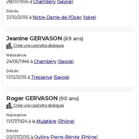
28/01/1936 à
Chambéry
(
Savoie
)
Décès
31/10/2016 à
Notre-Dame-de-l'Osier
(
Isère
)
Jeanine GERVASON
(69 ans)
Créer une cagnotte obsèques
Naissance
24/05/1946 à
Chambéry
(
Savoie
)
Décès
11/12/2015 à
Tresserve
(
Savoie
)
Roger GERVASON
(90 ans)
Créer une cagnotte obsèques
Naissance
11/07/1924 à la
Mulatière
(
Rhône
)
Décès
03/07/2015 à
Oullins-Pierre-Bénite
(
Rhône
)