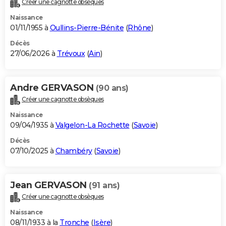
Créer une cagnotte obsèques
City break
Voyage de noces
Climat
Destinations
Voyage nature
Forum
+
PHOTO
Naissance
01/11/1955 à
Oullins-Pierre-Bénite
(
Rhône
)
GUIDES D'ACHAT
Décès
27/06/2026 à
Trévoux
(
Ain
)
BONS PLANS
CARTE DE VOEUX
Andre GERVASON
(90 ans)
Carte Bonne année
Carte Pâques
Carte de Noël
Carte Saint-Valentin
Carte d'anniversaire
DICTIONNAIRE
Créer une cagnotte obsèques
Biographies
Expressions
Dictionnaire
Citations
Proverbes
PROGRAMME TV
Naissance
09/04/1935 à
Valgelon-La Rochette
(
Savoie
)
COPAINS D'AVANT
Décès
07/10/2025 à
Chambéry
(
Savoie
)
Se connecter
Collèges
Universités
Service militaire
S'inscrire
Lycées
Primaires
Entreprises
Avis de recherche
AVIS DE DÉCÈS
FORUM
Jean GERVASON
(91 ans)
Lifestyle
Sport
Television
Cinema
Bricolage
Culture
Auto
Voyage
Créer une cagnotte obsèques
Naissance
08/11/1933 à la
Tronche
(
Isère
)