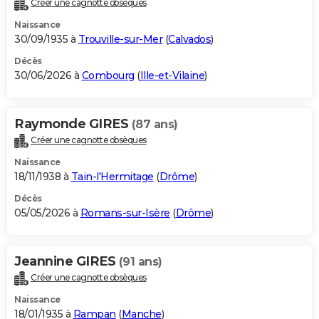
Créer une cagnotte obsèques
City break
Voyage de noces
Climat
Destinations
Voyage nature
Forum
+
PHOTO
Naissance
30/09/1935 à
Trouville-sur-Mer
(
Calvados
)
GUIDES D'ACHAT
Décès
30/06/2026 à
Combourg
(
Ille-et-Vilaine
)
BONS PLANS
CARTE DE VOEUX
Raymonde GIRES
(87 ans)
Carte Bonne année
Carte Pâques
Carte de Noël
Carte Saint-Valentin
Carte d'anniversaire
DICTIONNAIRE
Créer une cagnotte obsèques
Biographies
Expressions
Dictionnaire
Citations
Proverbes
PROGRAMME TV
Naissance
18/11/1938 à
Tain-l'Hermitage
(
Drôme
)
COPAINS D'AVANT
Décès
05/05/2026 à
Romans-sur-Isère
(
Drôme
)
Se connecter
Collèges
Universités
Service militaire
S'inscrire
Lycées
Primaires
Entreprises
Avis de recherche
AVIS DE DÉCÈS
FORUM
Jeannine GIRES
(91 ans)
Lifestyle
Sport
Television
Cinema
Bricolage
Culture
Auto
Voyage
Créer une cagnotte obsèques
Naissance
18/01/1935 à
Rampan
(
Manche
)