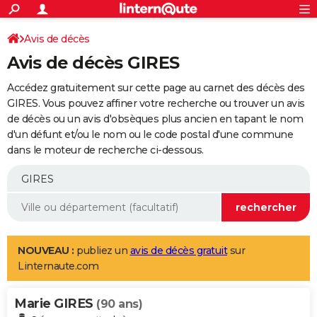
ACTUALITÉS
Connexion
S'inscrire
Avis de décès
Rechercher
Société
Education
Villes
Politique
Faits Divers
Monde
+
SPORT
Avis de décès GIRES
Football
Cyclisme
Forum
Coupe du monde 2026
Tennis
Rugby
CULTURE
Accédez gratuitement sur cette page au carnet des décès des
TNT
Cinéma
Musique
Programme TV
Streaming
Sorties cinéma
+
GIRES. Vous pouvez affiner votre recherche ou trouver un avis
FINANCE
de décès ou un avis d'obsèques plus ancien en tapant le nom
Impôts
Immobilier
Banque
Crédit
Retraite
Epargne
Risques naturels par ville
Assurance
AUTO
d'un défunt et/ou le nom ou le code postal d'une commune
dans le moteur de recherche ci-dessous.
Réserver un essai
Berlines
Forum auto
Essais
Citadines
SUV
+
HIGH-TECH
Meilleur smartphone
Ordinateurs
Guide high-tech
Mobiles
Internet
Jeux vidéo
+
BRICOLAGE
Aménagement intérieur
Cuisine
Jardinage
+
Forum
Extérieur
Salle de bains
Rangement
WEEK-END
Escapades
Expositions
Week-end nature
Guides de France
Patrimoine
Musées
+
LIFESTYLE
NOUVEAU :
publiez un
avis de décès gratuit
sur
Linternaute.com
Bien-être
Mode
+
Art de vivre
Loisirs
Modes de vie
SANTE
Marie GIRES
Guide de la santé
Médicaments
+
Alimentation
Maladies
Sommeil
(90 ans)
VOYAGE