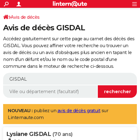
ACTUALITÉS
Connexion
S'inscrire
Avis de décès
Rechercher
Société
Education
Villes
Politique
Faits Divers
Monde
+
SPORT
Avis de décès GISDAL
Football
Cyclisme
Forum
Coupe du monde 2026
Tennis
Rugby
CULTURE
Accédez gratuitement sur cette page au carnet des décès des
TNT
Cinéma
Musique
Programme TV
Streaming
Sorties cinéma
+
GISDAL. Vous pouvez affiner votre recherche ou trouver un
FINANCE
avis de décès ou un avis d'obsèques plus ancien en tapant le
Impôts
Immobilier
Banque
Crédit
Retraite
Epargne
Risques naturels par ville
Assurance
AUTO
nom d'un défunt et/ou le nom ou le code postal d'une
commune dans le moteur de recherche ci-dessous.
Réserver un essai
Berlines
Forum auto
Essais
Citadines
SUV
+
HIGH-TECH
Meilleur smartphone
Ordinateurs
Guide high-tech
Mobiles
Internet
Jeux vidéo
+
BRICOLAGE
Aménagement intérieur
Cuisine
Jardinage
+
Forum
Extérieur
Salle de bains
Rangement
WEEK-END
Escapades
Expositions
Week-end nature
Guides de France
Patrimoine
Musées
+
LIFESTYLE
NOUVEAU :
publiez un
avis de décès gratuit
sur
Linternaute.com
Bien-être
Mode
+
Art de vivre
Loisirs
Modes de vie
SANTE
Lysiane GISDAL
Guide de la santé
Médicaments
+
Alimentation
Maladies
Sommeil
(70 ans)
VOYAGE