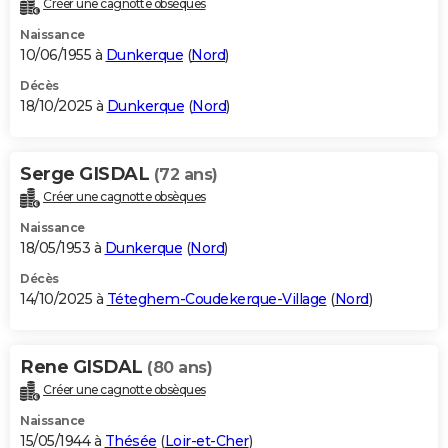
Créer une cagnotte obsèques
City break
Voyage de noces
Climat
Destinations
Voyage nature
Forum
+
PHOTO
Naissance
10/06/1955 à
Dunkerque
(
Nord
)
GUIDES D'ACHAT
Décès
18/10/2025 à
Dunkerque
(
Nord
)
BONS PLANS
CARTE DE VOEUX
Serge GISDAL
(72 ans)
Carte Bonne année
Carte Pâques
Carte de Noël
Carte Saint-Valentin
Carte d'anniversaire
DICTIONNAIRE
Créer une cagnotte obsèques
Biographies
Expressions
Dictionnaire
Citations
Proverbes
PROGRAMME TV
Naissance
18/05/1953 à
Dunkerque
(
Nord
)
COPAINS D'AVANT
Décès
14/10/2025 à
Téteghem-Coudekerque-Village
(
Nord
)
Se connecter
Collèges
Universités
Service militaire
S'inscrire
Lycées
Primaires
Entreprises
Avis de recherche
AVIS DE DÉCÈS
FORUM
Rene GISDAL
(80 ans)
Lifestyle
Sport
Television
Cinema
Bricolage
Culture
Auto
Voyage
Créer une cagnotte obsèques
Naissance
15/05/1944 à
Thésée
(
Loir-et-Cher
)