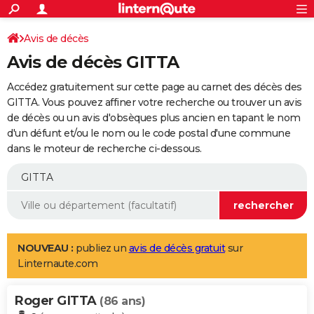
ACTUALITÉS
Connexion
S'inscrire
Avis de décès
Rechercher
Société
Education
Villes
Politique
Faits Divers
Monde
+
SPORT
Avis de décès GITTA
Football
Cyclisme
Forum
Coupe du monde 2026
Tennis
Rugby
CULTURE
Accédez gratuitement sur cette page au carnet des décès des
TNT
Cinéma
Musique
Programme TV
Streaming
Sorties cinéma
+
GITTA. Vous pouvez affiner votre recherche ou trouver un avis
FINANCE
de décès ou un avis d'obsèques plus ancien en tapant le nom
Impôts
Immobilier
Banque
Crédit
Retraite
Epargne
Risques naturels par ville
Assurance
AUTO
d'un défunt et/ou le nom ou le code postal d'une commune
dans le moteur de recherche ci-dessous.
Réserver un essai
Berlines
Forum auto
Essais
Citadines
SUV
+
HIGH-TECH
Meilleur smartphone
Ordinateurs
Guide high-tech
Mobiles
Internet
Jeux vidéo
+
BRICOLAGE
Aménagement intérieur
Cuisine
Jardinage
+
Forum
Extérieur
Salle de bains
Rangement
WEEK-END
Escapades
Expositions
Week-end nature
Guides de France
Patrimoine
Musées
+
LIFESTYLE
NOUVEAU :
publiez un
avis de décès gratuit
sur
Linternaute.com
Bien-être
Mode
+
Art de vivre
Loisirs
Modes de vie
SANTE
Roger GITTA
Guide de la santé
Médicaments
+
Alimentation
Maladies
Sommeil
(86 ans)
VOYAGE