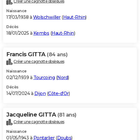
Créer une cagnotte obsèques
City break
Voyage de noces
Climat
Destinations
Voyage nature
Forum
+
PHOTO
Naissance
17/03/1938 à
Wolschwiller
(
Haut-Rhin
)
GUIDES D'ACHAT
Décès
18/01/2025 à
Kembs
(
Haut-Rhin
)
BONS PLANS
CARTE DE VOEUX
Francis GITTA
(84 ans)
Carte Bonne année
Carte Pâques
Carte de Noël
Carte Saint-Valentin
Carte d'anniversaire
DICTIONNAIRE
Créer une cagnotte obsèques
Biographies
Expressions
Dictionnaire
Citations
Proverbes
PROGRAMME TV
Naissance
02/12/1939 à
Tourcoing
(
Nord
)
COPAINS D'AVANT
Décès
14/07/2024 à
Dijon
(
Côte-d'Or
)
Se connecter
Collèges
Universités
Service militaire
S'inscrire
Lycées
Primaires
Entreprises
Avis de recherche
AVIS DE DÉCÈS
FORUM
Jacqueline GITTA
(81 ans)
Lifestyle
Sport
Television
Cinema
Bricolage
Culture
Auto
Voyage
Créer une cagnotte obsèques
Naissance
01/05/1943 à
Pontarlier
(
Doubs
)