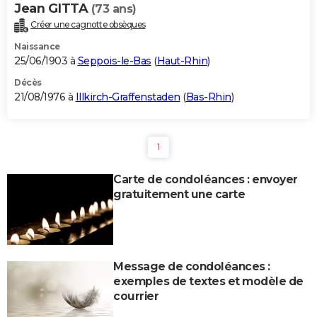
Jean GITTA
(73 ans)
Créer une cagnotte obsèques
Naissance
25/06/1903 à
Seppois-le-Bas
(
Haut-Rhin
)
Décès
21/08/1976 à
Illkirch-Graffenstaden
(
Bas-Rhin
)
1
Carte de condoléances : envoyer
gratuitement une carte
Message de condoléances :
exemples de textes et modèle de
courrier