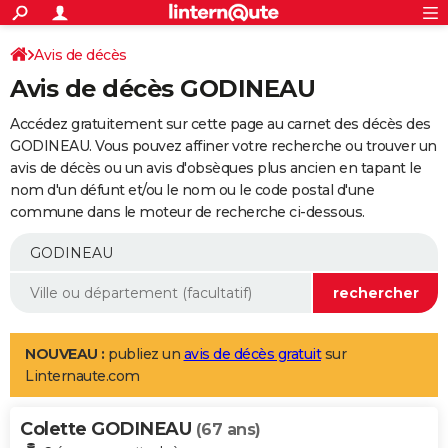
ACTUALITÉS
Connexion
S'inscrire
Avis de décès
Rechercher
Société
Education
Villes
Politique
Faits Divers
Monde
+
SPORT
Avis de décès GODINEAU
Football
Cyclisme
Forum
Coupe du monde 2026
Tennis
Rugby
CULTURE
Accédez gratuitement sur cette page au carnet des décès des
TNT
Cinéma
Musique
Programme TV
Streaming
Sorties cinéma
+
GODINEAU. Vous pouvez affiner votre recherche ou trouver un
FINANCE
avis de décès ou un avis d'obsèques plus ancien en tapant le
Impôts
Immobilier
Banque
Crédit
Retraite
Epargne
Risques naturels par ville
Assurance
AUTO
nom d'un défunt et/ou le nom ou le code postal d'une
commune dans le moteur de recherche ci-dessous.
Réserver un essai
Berlines
Forum auto
Essais
Citadines
SUV
+
HIGH-TECH
Meilleur smartphone
Ordinateurs
Guide high-tech
Mobiles
Internet
Jeux vidéo
+
BRICOLAGE
Aménagement intérieur
Cuisine
Jardinage
+
Forum
Extérieur
Salle de bains
Rangement
WEEK-END
Escapades
Expositions
Week-end nature
Guides de France
Patrimoine
Musées
+
LIFESTYLE
NOUVEAU :
publiez un
avis de décès gratuit
sur
Linternaute.com
Bien-être
Mode
+
Art de vivre
Loisirs
Modes de vie
SANTE
Colette GODINEAU
Guide de la santé
Médicaments
+
Alimentation
Maladies
Sommeil
(67 ans)
VOYAGE