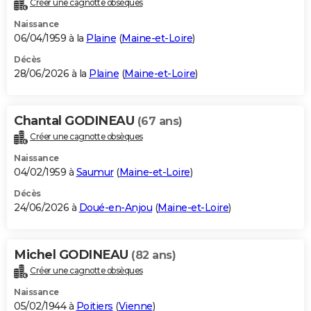
Créer une cagnotte obsèques
City break
Voyage de noces
Climat
Destinations
Voyage nature
Forum
+
PHOTO
Naissance
06/04/1959 à la
Plaine
(
Maine-et-Loire
)
GUIDES D'ACHAT
Décès
28/06/2026 à la
Plaine
(
Maine-et-Loire
)
BONS PLANS
CARTE DE VOEUX
Chantal GODINEAU
(67 ans)
Carte Bonne année
Carte Pâques
Carte de Noël
Carte Saint-Valentin
Carte d'anniversaire
DICTIONNAIRE
Créer une cagnotte obsèques
Biographies
Expressions
Dictionnaire
Citations
Proverbes
PROGRAMME TV
Naissance
04/02/1959 à
Saumur
(
Maine-et-Loire
)
COPAINS D'AVANT
Décès
24/06/2026 à
Doué-en-Anjou
(
Maine-et-Loire
)
Se connecter
Collèges
Universités
Service militaire
S'inscrire
Lycées
Primaires
Entreprises
Avis de recherche
AVIS DE DÉCÈS
FORUM
Michel GODINEAU
(82 ans)
Lifestyle
Sport
Television
Cinema
Bricolage
Culture
Auto
Voyage
Créer une cagnotte obsèques
Naissance
05/02/1944 à
Poitiers
(
Vienne
)