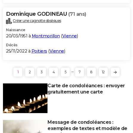
Dominique GODINEAU
(71 ans)
Créer une cagnotte obsèques
Naissance
20/03/1951 à
Montmorillon
(
Vienne
)
Décès
25/11/2022 à
Poitiers
(
Vienne
)
...
1
2
3
4
5
7
8
12
Carte de condoléances : envoyer
gratuitement une carte
Message de condoléances :
exemples de textes et modèle de