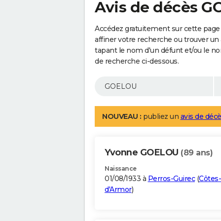
Avis de décès 
Accédez gratuitement sur cette pag
affiner votre recherche ou trouver un
tapant le nom d'un défunt et/ou le 
de recherche ci-dessous.
NOUVEAU :
publiez un
avis de décè
Yvonne GOELOU
(89 ans)
Naissance
01/08/1933 à
Perros-Guirec
(
Côtes-
d'Armor
)