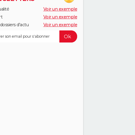
alité
Voir un exemple
rt
Voir un exemple
dossiers d'actu
Voir un exemple