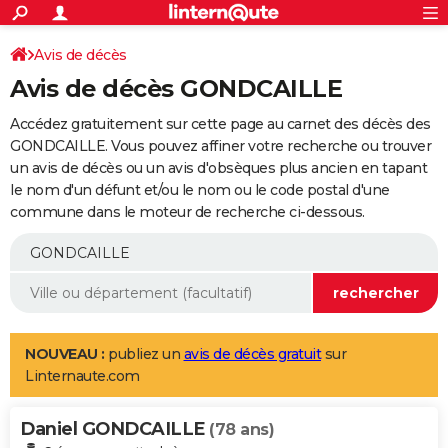
ACTUALITÉS
Connexion
S'inscrire
Avis de décès
Rechercher
Société
Education
Villes
Politique
Faits Divers
Monde
+
SPORT
Avis de décès GONDCAILLE
Football
Cyclisme
Forum
Coupe du monde 2026
Tennis
Rugby
CULTURE
Accédez gratuitement sur cette page au carnet des décès des
TNT
Cinéma
Musique
Programme TV
Streaming
Sorties cinéma
+
GONDCAILLE. Vous pouvez affiner votre recherche ou trouver
FINANCE
un avis de décès ou un avis d'obsèques plus ancien en tapant
Impôts
Immobilier
Banque
Crédit
Retraite
Epargne
Risques naturels par ville
Assurance
AUTO
le nom d'un défunt et/ou le nom ou le code postal d'une
commune dans le moteur de recherche ci-dessous.
Réserver un essai
Berlines
Forum auto
Essais
Citadines
SUV
+
HIGH-TECH
Meilleur smartphone
Ordinateurs
Guide high-tech
Mobiles
Internet
Jeux vidéo
+
BRICOLAGE
Aménagement intérieur
Cuisine
Jardinage
+
Forum
Extérieur
Salle de bains
Rangement
WEEK-END
Escapades
Expositions
Week-end nature
Guides de France
Patrimoine
Musées
+
LIFESTYLE
NOUVEAU :
publiez un
avis de décès gratuit
sur
Linternaute.com
Bien-être
Mode
+
Art de vivre
Loisirs
Modes de vie
SANTE
Daniel GONDCAILLE
Guide de la santé
Médicaments
+
Alimentation
Maladies
Sommeil
(78 ans)
VOYAGE