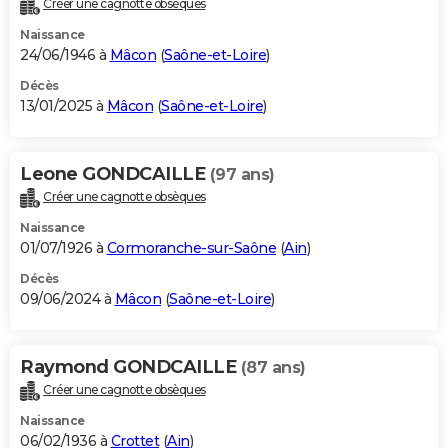
Créer une cagnotte obsèques
City break
Voyage de noces
Climat
Destinations
Voyage nature
Forum
+
PHOTO
Naissance
24/06/1946 à
Mâcon
(
Saône-et-Loire
)
GUIDES D'ACHAT
Décès
13/01/2025 à
Mâcon
(
Saône-et-Loire
)
BONS PLANS
CARTE DE VOEUX
Leone GONDCAILLE
(97 ans)
Carte Bonne année
Carte Pâques
Carte de Noël
Carte Saint-Valentin
Carte d'anniversaire
DICTIONNAIRE
Créer une cagnotte obsèques
Biographies
Expressions
Dictionnaire
Citations
Proverbes
PROGRAMME TV
Naissance
01/07/1926 à
Cormoranche-sur-Saône
(
Ain
)
COPAINS D'AVANT
Décès
09/06/2024 à
Mâcon
(
Saône-et-Loire
)
Se connecter
Collèges
Universités
Service militaire
S'inscrire
Lycées
Primaires
Entreprises
Avis de recherche
AVIS DE DÉCÈS
FORUM
Raymond GONDCAILLE
(87 ans)
Lifestyle
Sport
Television
Cinema
Bricolage
Culture
Auto
Voyage
Créer une cagnotte obsèques
Naissance
06/02/1936 à
Crottet
(
Ain
)