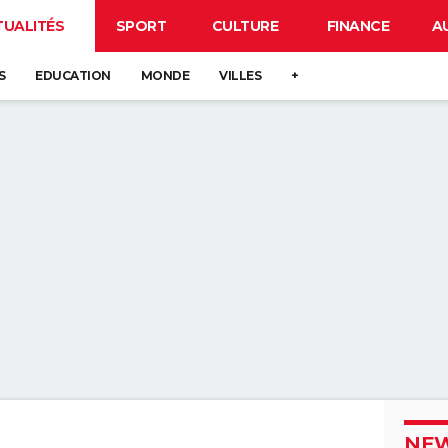
TUALITÉS
SPORT
CULTURE
FINANCE
A
S
EDUCATION
MONDE
VILLES
+
NEW