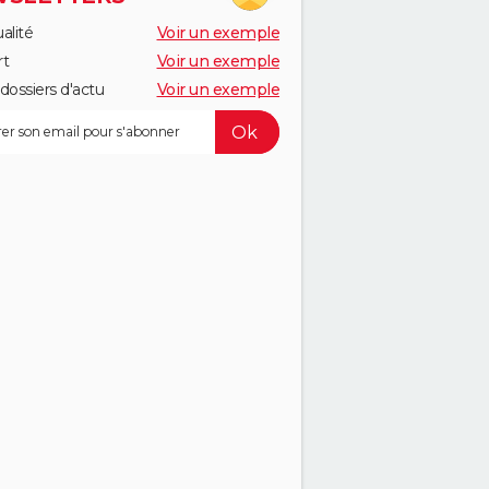
alité
Voir un exemple
rt
Voir un exemple
dossiers d'actu
Voir un exemple