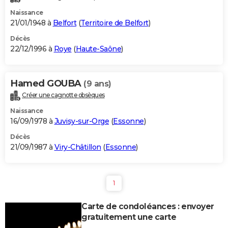
Naissance
21/01/1948 à
Belfort
(
Territoire de Belfort
)
Décès
22/12/1996 à
Roye
(
Haute-Saône
)
Hamed GOUBA
(9 ans)
Créer une cagnotte obsèques
Naissance
16/09/1978 à
Juvisy-sur-Orge
(
Essonne
)
Décès
21/09/1987 à
Viry-Châtillon
(
Essonne
)
1
Carte de condoléances : envoyer
gratuitement une carte