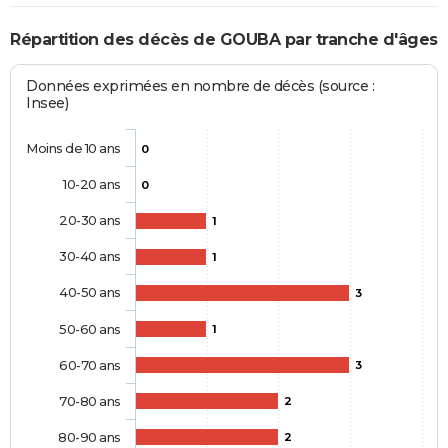
Répartition des décès de GOUBA par tranche d'âges
Données exprimées en nombre de décès (source :
Insee)
Moins de 10 ans
0
10-20 ans
0
20-30 ans
1
30-40 ans
1
40-50 ans
3
50-60 ans
1
60-70 ans
3
70-80 ans
2
80-90 ans
2