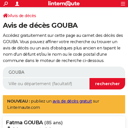
ACTUALITÉS
Connexion
S'inscrire
Avis de décès
Rechercher
Société
Education
Villes
Politique
Faits Divers
Monde
+
SPORT
Avis de décès GOUBA
Football
Cyclisme
Forum
Coupe du monde 2026
Tennis
Rugby
CULTURE
Accédez gratuitement sur cette page au carnet des décès des
TNT
Cinéma
Musique
Programme TV
Streaming
Sorties cinéma
+
GOUBA. Vous pouvez affiner votre recherche ou trouver un
FINANCE
avis de décès ou un avis d'obsèques plus ancien en tapant le
Impôts
Immobilier
Banque
Crédit
Retraite
Epargne
Risques naturels par ville
Assurance
AUTO
nom d'un défunt et/ou le nom ou le code postal d'une
commune dans le moteur de recherche ci-dessous.
Réserver un essai
Berlines
Forum auto
Essais
Citadines
SUV
+
HIGH-TECH
Meilleur smartphone
Ordinateurs
Guide high-tech
Mobiles
Internet
Jeux vidéo
+
BRICOLAGE
Aménagement intérieur
Cuisine
Jardinage
+
Forum
Extérieur
Salle de bains
Rangement
WEEK-END
Escapades
Expositions
Week-end nature
Guides de France
Patrimoine
Musées
+
LIFESTYLE
NOUVEAU :
publiez un
avis de décès gratuit
sur
Linternaute.com
Bien-être
Mode
+
Art de vivre
Loisirs
Modes de vie
SANTE
Fatma GOUBA
Guide de la santé
Médicaments
+
Alimentation
Maladies
Sommeil
(85 ans)
VOYAGE