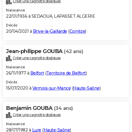
Créer une cagnotte obsèques
City break
Voyage de noces
Climat
Destinations
Voyage nature
Forum
+
PHOTO
Naissance
22/01/1936 à SEDAOUA, LAPASSET ALGERIE
GUIDES D'ACHAT
Décès
20/04/2021 à
Brive-la-Gaillarde
(
Corrèze
)
BONS PLANS
CARTE DE VOEUX
Jean-philippe GOUBA
(42 ans)
Carte Bonne année
Carte Pâques
Carte de Noël
Carte Saint-Valentin
Carte d'anniversaire
DICTIONNAIRE
Créer une cagnotte obsèques
Biographies
Expressions
Dictionnaire
Citations
Proverbes
PROGRAMME TV
Naissance
26/11/1977 à
Belfort
(
Territoire de Belfort
)
COPAINS D'AVANT
Décès
15/07/2020 à
Vernois-sur-Mance
(
Haute-Saône
)
Se connecter
Collèges
Universités
Service militaire
S'inscrire
Lycées
Primaires
Entreprises
Avis de recherche
AVIS DE DÉCÈS
FORUM
Benjamin GOUBA
(34 ans)
Lifestyle
Sport
Television
Cinema
Bricolage
Culture
Auto
Voyage
Créer une cagnotte obsèques
Naissance
28/07/1982 à
Lure
(
Haute-Saône
)